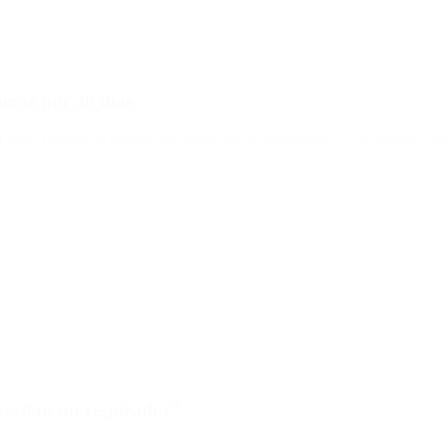
teras por 30 días
 país. Durante la jornada del miércoles se registraron 7.830 nuevos cas
esitan un respirador”