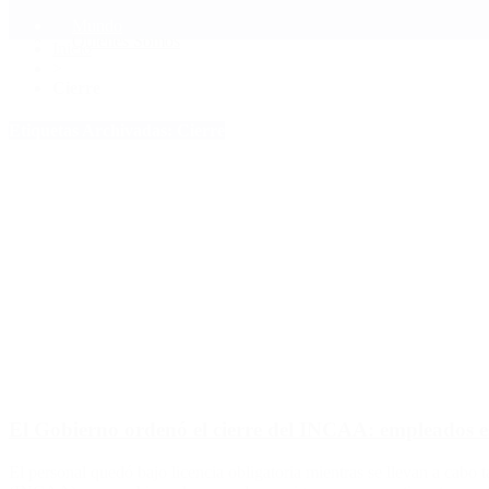
Mundo
Quiénes Somos
Inicio
>
Cierre
Etiquetas Archivadas: Cierre
El Gobierno ordenó el cierre del INCAA: empleados es
El personal quedó bajo licencia obligatoria mientras se llevan a cabo t