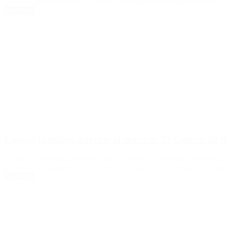
(INCAA) para reubicar al personal y reasignar sus respectivas tareas. 
Leer Más
Capital Humano informó el cierre de 59 Centros de Re
Desde el Gobierno aseguraron que la medida «constituye un ahorro an
del anterior Ministerio de Desarrollo Social, tras argumentar que «fu
Leer Más