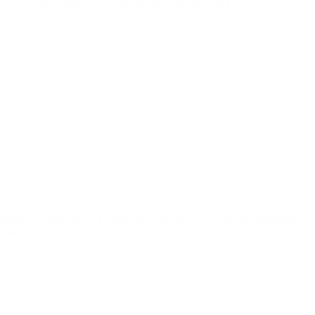
, hasta que finalice la reorganización interna de la […]
informó el cierre de 59 Centros de Referencia (CDR), que dependían
ún indicaron […]