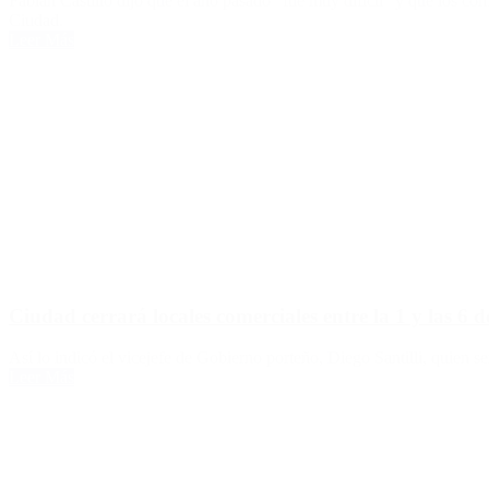
Fabián Castillo dijo que el año pasado “fue muy difícil” y que los co
Ciudad.
Leer Más
Ciudad cerrará locales comerciales entre la 1 y las 6
Así lo indicó el vicejefe de Gobierno porteño, Diego Santilli, quien se
Leer Más