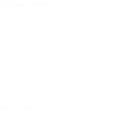
el próximo miércoles
ue el Gobierno Nacional cerró durante 30 días. Alberto Fernández señal
ción de carnes
ales en contra de las medidas adoptadas por Alberto Fernández para baja
es con la misma piedra”.