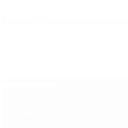
Periodista 360 Para estar online con la ac
Inicio
Destacado
Política
Contactenos
8 de agosto, 2026
Economía
Sociedad