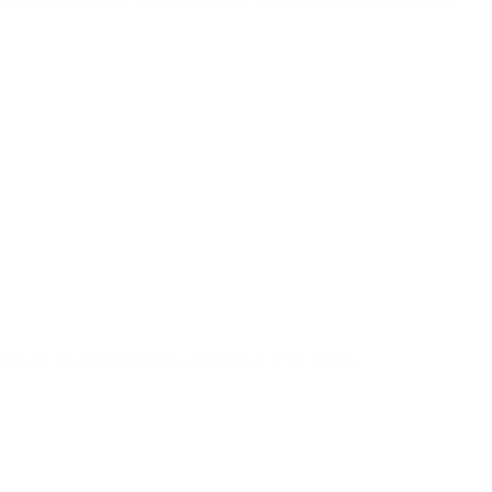
vas por la pandemia. Informó que hay 16.800 locales cerrados en la
dicó que las clases podrían comenzar el 17 de febrero.