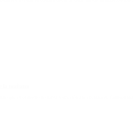
merciantes no están en condiciones de afrontar nuevas medidas restricti
 de la mañana
ñaló que en el distrito no habrá restricción a la circulación. También in