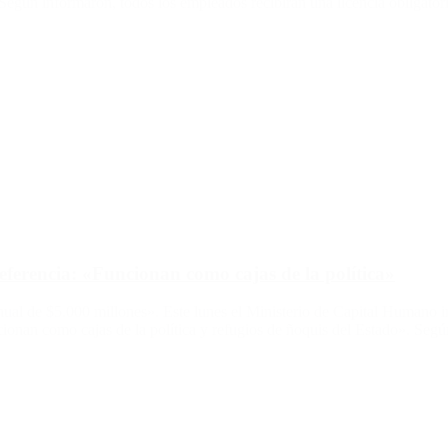
Según informaron, todos los empleados recibirán una licencia obligatoria
ferencia: «Funcionan como cajas de la política»
ual de $5.000 millones». Este lunes el Ministerio de Capital Humano 
ncionan como cajas de la política y refugios de ñoquis del Estado». Seg