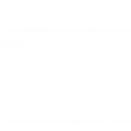
Tras récord de contagios diarios, Chile cierra sus fron
Sólo podrán salir personas por razones que sean fundamentales para el
Leer Más
El presidente de FECOBA advirtió que las pymes “nec