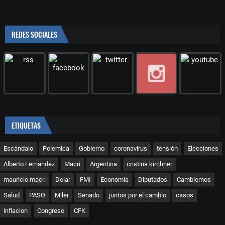
REDES SOCIALES
ETIQUETAS
Escándalo
Polemica
Gobierno
coronavirus
tensión
Elecciones
Alberto Fernandez
Macri
Argentina
cristina kirchner
mauricio macri
Dolar
FMI
Economia
Diputados
Cambiemos
Salud
PASO
Milei
Senado
juntos por el cambio
casos
inflacion
Congreso
CFK