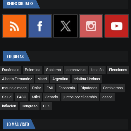
REDES SOCIALES
ETIQUETAS
Escándalo
Polemica
Gobierno
coronavirus
tensión
Elecciones
Alberto Fernandez
Macri
Argentina
cristina kirchner
mauricio macri
Dolar
FMI
Economia
Diputados
Cambiemos
Salud
PASO
Milei
Senado
juntos por el cambio
casos
inflacion
Congreso
CFK
LO MÁS VISTO