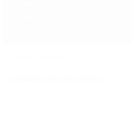
Política
Contactenos
9 de agosto, 2026
Economía
Sociedad
Quiénes Somos
Mundo
Inicio
>
Código Contravencional
Etiquetas Archivadas: Código Contravencional