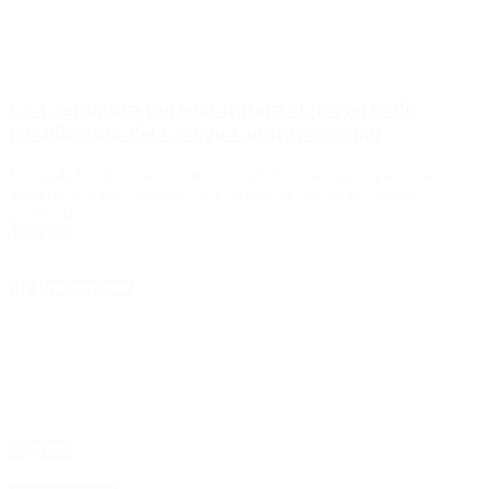
La Legislatura porteña tratará el proyecto de
modificación del Código Contravencional
El legislador de Vamos Juntos Daniel Presti aseguró que “si se
aprueba el nuevo proyecto la actividad de los trapitos estaría
prohibida”.
Leer Más
4D Producciones
Seguinos