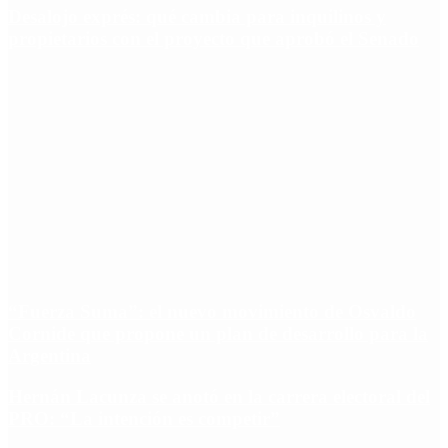
Desalojo exprés: qué cambia para inquilinos y
propietarios con el proyecto que aprobó el Senado
“Fuerza Suma”: el nuevo movimiento de Osvaldo
Cornide que propone un plan de desarrollo para la
Argentina
Hernán Lacunza se anotó en la carrera electoral del
PRO: “La intención es competir”