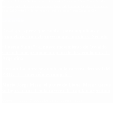
Escándalo
Polemica
Gobierno
coronavirus
tensión
Elecciones
Alberto Fernandez
Macri
Argentina
cristina kirchner
mauricio macri
Dolar
FMI
Economia
Diputados
Cambiemos
Salud
PASO
Milei
Senado
juntos por el cambio
casos
inflacion
Congreso
CFK
Lo más visto
Desalojo exprés: qué cambia para inquilinos y
propietarios con el proyecto que aprobó el Senado
“Fuerza Suma”: el nuevo movimiento de Osvaldo
Cornide que propone un plan de desarrollo para la
Argentina
Hernán Lacunza se anotó en la carrera electoral del
PRO: “La intención es competir”
Murió Jorge Messi, el padre de Lionel Messi: así fue
su figura crucial en la carrera del capitán argentino
Copyright 2025 © Todos los derechos reservados