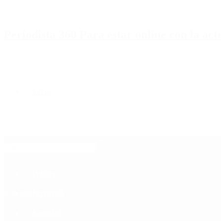
Periodista 360 Para estar online con la ac
Inicio
Destacado
Política
Contactenos
6 de agosto, 2026
Economía
Sociedad