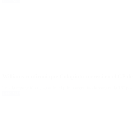
Leer Más
Williams confirmó que Colapinto correrá en el GP de 
Tras la reparación de su auto, el piloto argentino largará en la 16° posi
Leer Más