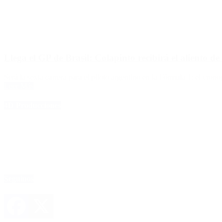
Llega el GP de Brasil: Colapinto recibirá el aliento de
Será la sexta carrera para el piloto argentino en la Fórmula 1: el cro
Leer Más
4D Producciones
Seguinos