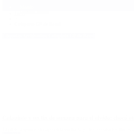
Mundo
Quiénes Somos
Inicio
>
Colapinto GP de Brasil
Etiquetas Archivadas: Colapinto GP de Brasil
Colapinto y un fin de semana para el olvido: chocó o
El piloto argentino derrapó en la vuelta 32 y chocó contra los muros, 