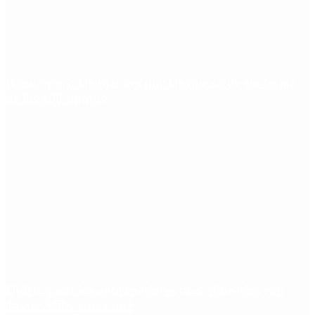
Riesgo país: las razones por las que sigue sin bajar
de los 400 puntos
Quiénes son los gobernadores más alineados con
Javier Milei y por qué