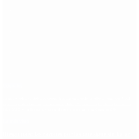
Etiquetas
Escándalo
Polemica
Gobierno
coronavirus
tensión
Elecciones
Alberto Fernandez
Macri
Argentina
cristina kirchner
mauricio macri
Dolar
FMI
Economia
Diputados
Cambiemos
Salud
PASO
Milei
Senado
juntos por el cambio
casos
inflacion
Congreso
CFK
Lo más visto
Riesgo país: las razones por las que sigue sin bajar