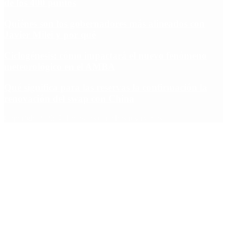
de los 400 puntos
Quiénes son los gobernadores más alineados con
Javier Milei y por qué
Ciclogénesis: cómo impactará el nuevo fenómeno
meteorológico en el AMBA
Qué significa para las reservas la confirmación la
renovación del swap con China
Copyright 2025 © Todos los derechos reservados