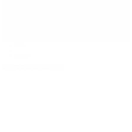
Política
Contactenos
6 de agosto, 2026
Economía
Sociedad
Quiénes Somos
Mundo
Inicio
>
colapso
Etiquetas Archivadas: colapso