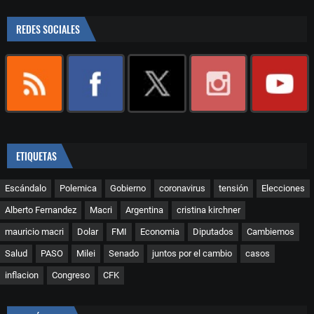
REDES SOCIALES
ETIQUETAS
Escándalo
Polemica
Gobierno
coronavirus
tensión
Elecciones
Alberto Fernandez
Macri
Argentina
cristina kirchner
mauricio macri
Dolar
FMI
Economia
Diputados
Cambiemos
Salud
PASO
Milei
Senado
juntos por el cambio
casos
inflacion
Congreso
CFK