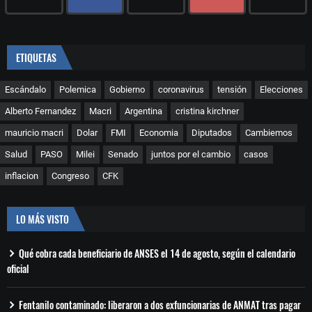
ETIQUETAS
Escándalo
Polemica
Gobierno
coronavirus
tensión
Elecciones
Alberto Fernandez
Macri
Argentina
cristina kirchner
mauricio macri
Dolar
FMI
Economia
Diputados
Cambiemos
Salud
PASO
Milei
Senado
juntos por el cambio
casos
inflacion
Congreso
CFK
LO MÁS VISTO
Qué cobra cada beneficiario de ANSES el 14 de agosto, según el calendario
oficial
Fentanilo contaminado: liberaron a dos exfuncionarias de ANMAT tras pagar