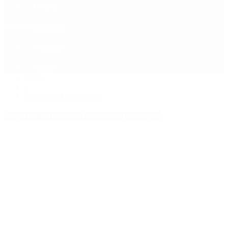
Política
Contactenos
6 de agosto, 2026
Economía
Sociedad
Quiénes Somos
Mundo
Inicio
>
Evaluación psicológica
Etiquetas Archivadas: Evaluación psicológica