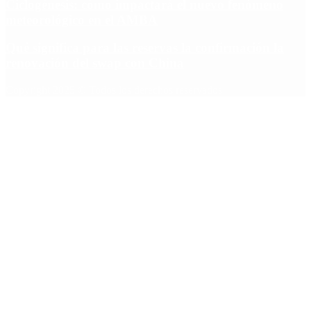
Ciclogénesis: cómo impactará el nuevo fenómeno
meteorológico en el AMBA
Qué significa para las reservas la confirmación la
renovación del swap con China
Copyright 2025 © Todos los derechos reservados