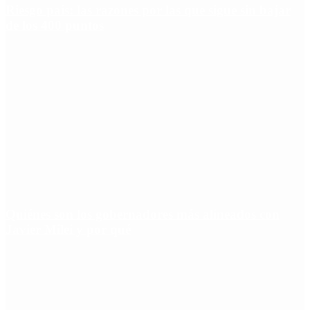
Riesgo país: las razones por las que sigue sin bajar
de los 400 puntos
Quiénes son los gobernadores más alineados con
Javier Milei y por qué