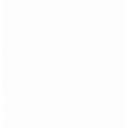
Etiquetas
Escándalo
Polemica
Gobierno
coronavirus
tensión
Elecciones
Alberto Fernandez
Macri
Argentina
cristina kirchner
mauricio macri
Dolar
FMI
Economia
Diputados
Cambiemos
Salud
PASO
Milei
Senado
juntos por el cambio
casos
inflacion
Congreso
CFK
Lo más visto
Riesgo país: las razones por las que sigue sin bajar
de los 400 puntos
Quiénes son los gobernadores más alineados con
Javier Milei y por qué