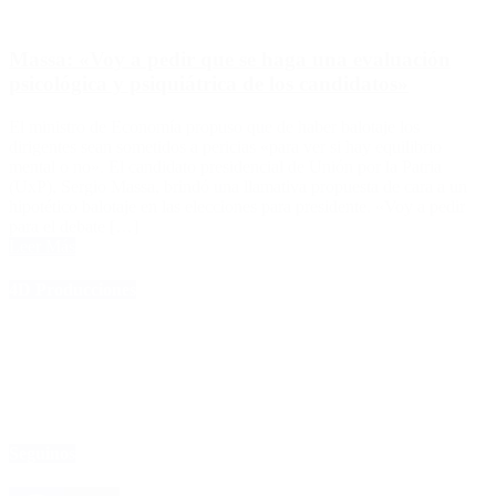
Massa: «Voy a pedir que se haga una evaluación
psicológica y psiquiátrica de los candidatos»
El ministro de Economía propuso que de haber balotaje los
dirigentes sean sometidos a pericias «para ver si hay equilibrio
mental o no». El candidato presidencial de Unión por la Patria
(UxP), Sergio Massa, brindó una llamativa propuesta de cara a un
hipotético balotaje en las elecciones para presidente. «Voy a pedir
para el debate […]
Leer Más
4D Producciones
Seguinos