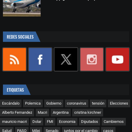
REDES SOCIALES
ETIQUETAS
Escándalo
Polemica
Gobierno
coronavirus
tensión
Elecciones
Alberto Fernandez
Macri
Argentina
cristina kirchner
mauricio macri
Dolar
FMI
Economia
Diputados
Cambiemos
Salud
PASO
Milei
Senado
juntos por el cambio
casos