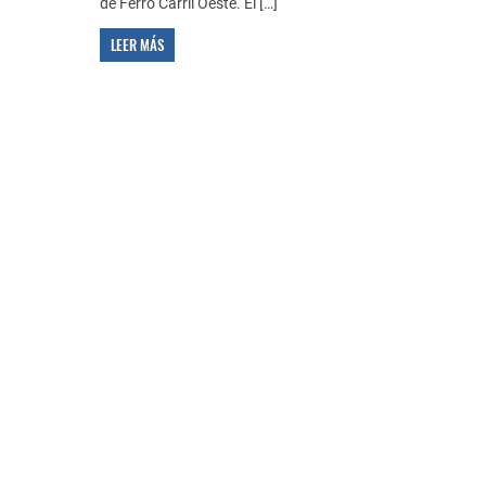
de Ferro Carril Oeste. El […]
LEER MÁS