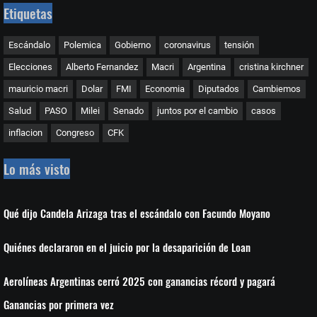
Etiquetas
Escándalo
Polemica
Gobierno
coronavirus
tensión
Elecciones
Alberto Fernandez
Macri
Argentina
cristina kirchner
mauricio macri
Dolar
FMI
Economia
Diputados
Cambiemos
Salud
PASO
Milei
Senado
juntos por el cambio
casos
inflacion
Congreso
CFK
Lo más visto
Qué dijo Candela Arizaga tras el escándalo con Facundo Moyano
Quiénes declararon en el juicio por la desaparición de Loan
Aerolíneas Argentinas cerró 2025 con ganancias récord y pagará
Ganancias por primera vez