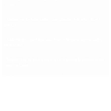
puntos
Quiénes son los gobernadores más alineados con Javier Milei y
por qué
Ciclogénesis: cómo impactará el nuevo fenómeno meteorológico
en el AMBA
Qué significa para las reservas la confirmación la renovación del
swap con China
Copyright 2025 © Todos los derechos reservados