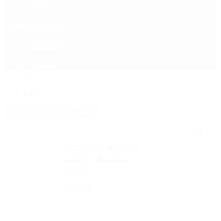
Política
Contactenos
6 de agosto, 2026
Economía
Sociedad
Quiénes Somos
Mundo
Inicio
>
Filler
Etiquetas Archivadas: Filler
4D
YPF brindará un servicio
de delivery de nafta a
domicilio
Leer Más