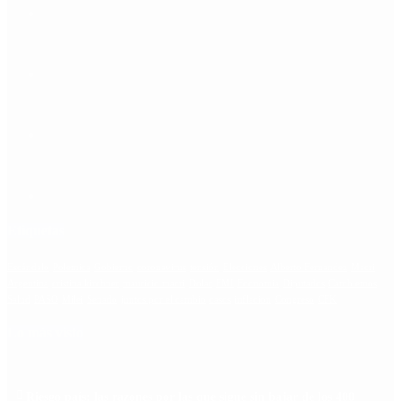
Etiquetas
Escándalo
Polemica
Gobierno
coronavirus
tensión
Elecciones
Alberto Fernandez
Macri
Argentina
cristina kirchner
mauricio macri
Dolar
FMI
Economia
Diputados
Cambiemos
Salud
PASO
Milei
Senado
juntos por el cambio
casos
inflacion
Congreso
CFK
Lo más visto
Riesgo país: las razones por las que sigue sin bajar de los 400