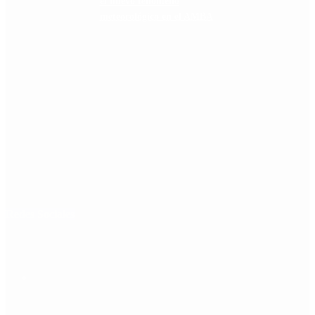
el nuevo fenómeno
meteorológico en el AMBA
Redes Sociales