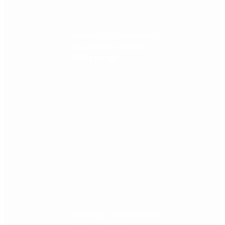
Quiénes son los gobernadores
más alineados con Javier
Milei y por qué
Ciclogénesis: cómo impactará