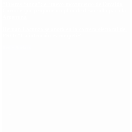
“Fuerza Suma”: el nuevo movimiento de Osvaldo
Cornide que propone un plan de desarrollo para la
Argentina
Hernán Lacunza se anotó en la carrera electoral del
PRO: “La intención es competir”
Redes Sociales