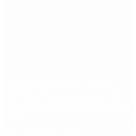
Etiquetas
Escándalo
Polemica
Gobierno
coronavirus
tensión
Elecciones
Alberto Fernandez
Macri
Argentina
cristina kirchner
mauricio macri
Dolar
FMI
Economia
Diputados
Cambiemos
Salud
PASO
Milei
Senado
juntos por el cambio
casos
inflacion
Congreso
CFK
Lo más visto
Desalojo exprés: qué cambia para inquilinos y
propietarios con el proyecto que aprobó el Senado
“Fuerza Suma”: el nuevo movimiento de Osvaldo
Cornide que propone un plan de desarrollo para la
Argentina
Hernán Lacunza se anotó en la carrera electoral del
PRO: “La intención es competir”