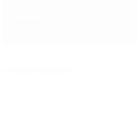
Política
Contactenos
9 de agosto, 2026
Economía
Sociedad
Quiénes Somos
Mundo
Inicio
>
Florencia
Etiquetas Archivadas: Florencia