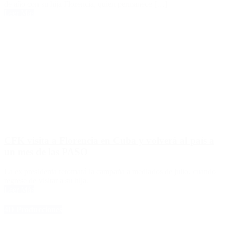
de año con su hija Florencia, quien permanece […]
Leer Más
CFK visita a Florencia en Cuba y volverá al país a
un mes de las PASO
La ex presidenta retomará la campaña a mediados de julio, cuando
regrese de visitar a su hija.
Leer Más
4D Producciones