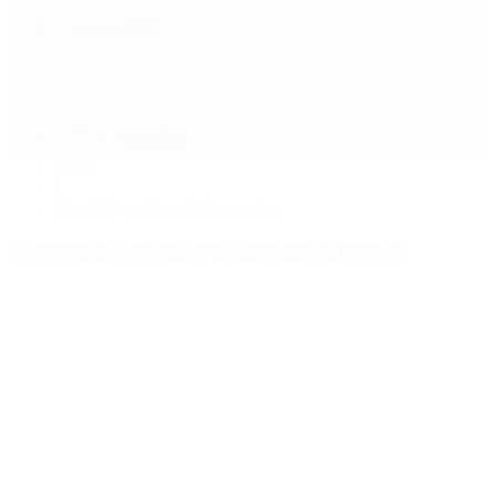
Política
Contactenos
6 de agosto, 2026
Economía
Sociedad
Quiénes Somos
Mundo
Inicio
>
MotoGP vuelve a la Argentina
Etiquetas Archivadas: MotoGP vuelve a la Argentina