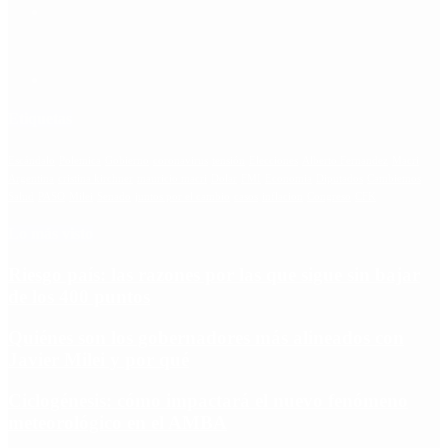
Etiquetas
Escándalo
Polemica
Gobierno
coronavirus
tensión
Elecciones
Alberto Fernandez
Macri
Argentina
cristina kirchner
mauricio macri
Dolar
FMI
Economia
Diputados
Cambiemos
Salud
PASO
Milei
Senado
juntos por el cambio
casos
inflacion
Congreso
CFK
Lo más visto
Riesgo país: las razones por las que sigue sin bajar
de los 400 puntos
Quiénes son los gobernadores más alineados con
Javier Milei y por qué
Ciclogénesis: cómo impactará el nuevo fenómeno
meteorológico en el AMBA