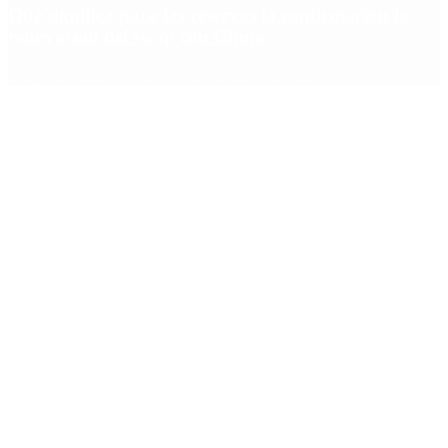
Qué significa para las reservas la confirmación la
renovación del swap con China
Copyright 2025 © Todos los derechos reservados