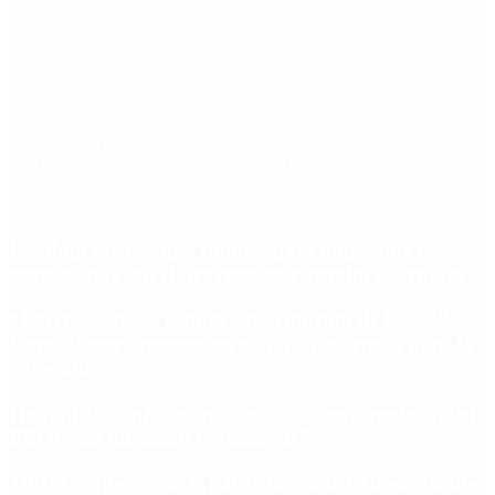
Etiquetas
Escándalo
Polemica
Gobierno
coronavirus
tensión
Elecciones
Alberto Fernandez
Macri
Argentina
cristina kirchner
mauricio macri
Dolar
FMI
Economia
Diputados
Cambiemos
Salud
PASO
Milei
Senado
juntos por el cambio
casos
inflacion
Congreso
CFK
Lo más visto
Desalojo exprés: qué cambia para inquilinos y
propietarios con el proyecto que aprobó el Senado
“Fuerza Suma”: el nuevo movimiento de Osvaldo
Cornide que propone un plan de desarrollo para la
Argentina
Hernán Lacunza se anotó en la carrera electoral del
PRO: “La intención es competir”
Murió Jorge Messi, el padre de Lionel Messi: así fue