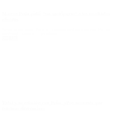
Marcos Peña pidió “no anticiparse” a los resultados
oficiales
El jefe de Gabinete cuestionó el sistema electoral y aseguró que «es
aventurado hablar de expectativas».
Leer Más
Vidal y su relación con Peña: «Por supuesto que
tenemos diferencias»