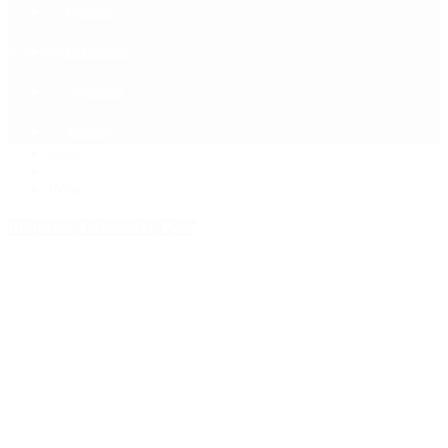
Política
Contactenos
9 de agosto, 2026
Economía
Sociedad
Quiénes Somos
Mundo
Inicio
>
Pena
Etiquetas Archivadas: Pena