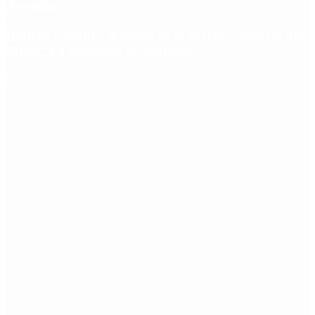
Argentina
Hernán Lacunza se anotó en la carrera electoral del
PRO: “La intención es competir”
Redes Sociales