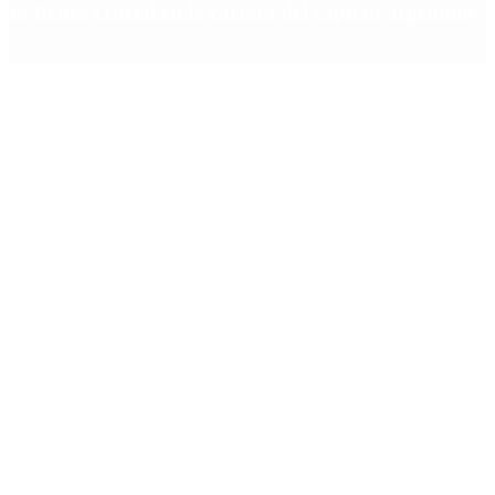
su figura crucial en la carrera del capitán argentino
Copyright 2025 © Todos los derechos reservados