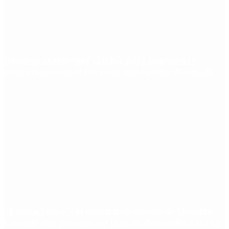
Desalojo exprés: qué cambia para inquilinos y
propietarios con el proyecto que aprobó el Senado
“Fuerza Suma”: el nuevo movimiento de Osvaldo
Cornide que propone un plan de desarrollo para la