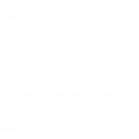
La gobernadora bonaerense aseguró que su relación con el jefe de
Gabinete es «de trabajo, con roles distintos».
Leer Más
Marcos Peña: «En nuestro afán por resolver lo
estructural, nos fuimos alejando del día a día»
El jefe de Gabinete se refirió a la derrota en las PASO y aseguró que
se debió al «desgaste» sufrido a causa de «muchos meses de
recesión» y la «caída del salario real».
Leer Más