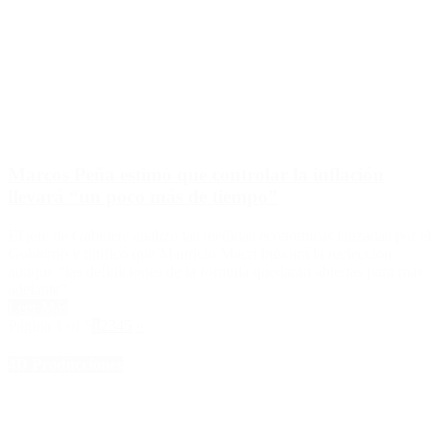
Marcos Peña estimó que controlar la inflación
llevará “un poco más de tiempo”
El jefe de Gabinete analizó las medidas económicas lanzadas por el
Gobierno y ratificó que Mauricio Macri buscará la reelección,
aunque “las definiciones de la fórmula quedarán abiertas para más
adelante”.
Leer Más
Página 1 of 5
1
2
3
4
5
»
4D Producciones