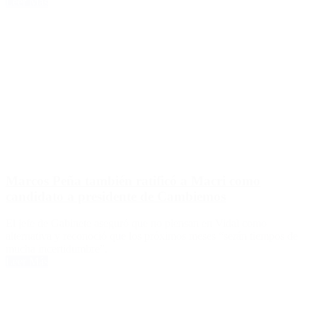
Leer Más
Marcos Peña también ratificó a Macri como
candidato a presidente de Cambiemos
El jefe de Gabinete aseguró que no piensan en Vidal como
alternativa y reconoció que los próximos meses “serán tiempos de
mucha incertidumbre”.
Leer Más