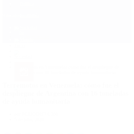
Política
Contactenos
9 de agosto, 2026
Economía
Sociedad
Quiénes Somos
Mundo
Inicio
>
Sociedad
>
Terremotos en Venezuela: cómo fue el despliegue de
Argentina con 16 toneladas de ayuda humanitaria
Terremotos en Venezuela: cómo fue el
despliegue de Argentina con 16 toneladas
de ayuda humanitaria
por PERIODISTA 360
5 de julio, 2026