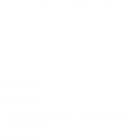
Las autoridades adelantaron que
durante la madrugada del lunes
partirá un tercer vuelo con más rescatistas
para fortalecer el
operativo en territorio venezolano. En el viaje de regreso, las
aeronaves repatriarán a las brigadas
USAR 12
y
USAR 13
, que ya
completaron sus tareas de asistencia.
El nuevo despliegue argentino coincide con
el inicio del retiro de la
mayoría de los equipos internacionales
que participaron de las
tareas de rescate tras los terremotos de magnitud
7,2 y 7,5
.
Según datos de
Naciones Unidas
,
25 de los 77 equipos
internacionales
enviados por
31 países
continúan operando en
Venezuela, mientras que la coordinación de las tareas ya quedó bajo
la responsabilidad de la
Protección Civil venezolana
.
Notas Destacadas
Destacado
Mundo
Tifón Dolphin golpeó China y dejó más de 1.500
vuelos cancelados
Destacado
Mundo