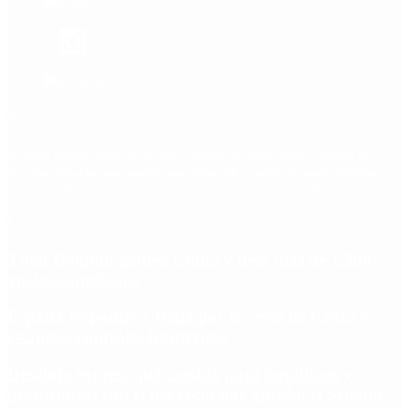
Etiquetas
Escándalo
Polemica
Gobierno
coronavirus
tensión
Elecciones
Alberto Fernandez
Macri
Argentina
cristina kirchner
mauricio macri
Dolar
FMI
Economia
Diputados
Cambiemos
Salud
PASO
Milei
Senado
juntos por el cambio
casos
inflacion
Congreso
CFK
Lo más visto
Tifón Dolphin golpeó China y dejó más de 1.500
vuelos cancelados
España responde a Italia por la crisis de Ceuta y
establece controles fronterizos
Desalojo exprés: qué cambia para inquilinos y
propietarios con el proyecto que aprobó el Senado