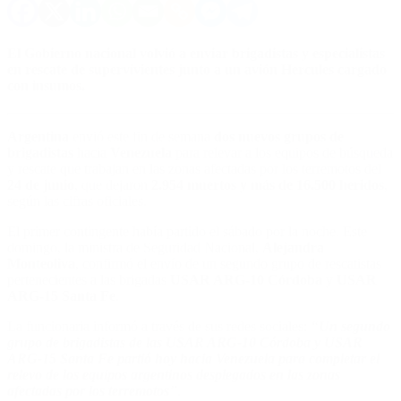
El Gobierno nacional volvió a enviar brigadistas y especialistas
en rescate de supervivientes junto a un avión Hercules cargado
con insumos.
Argentina
envió este fin de semana
dos nuevos grupos de
brigadistas
hacia
Venezuela
para relevar a los equipos de búsqueda
y rescate que trabajan en las zonas afectadas por los terremotos del
24 de junio
, que dejaron
2.954 muertos y más de 16.500 heridos
,
según las cifras oficiales.
El primer contingente había partido el sábado por la noche. Este
domingo, la ministra de Seguridad Nacional,
Alejandra
Monteoliva
, confirmó el envío de un segundo grupo de rescatistas
pertenecientes a las brigadas
USAR ARG-10 Córdoba
y
USAR
ARG-15 Santa Fe
.
La funcionaria informó a través de sus redes sociales:
“
Un segundo
grupo de brigadistas de las USAR ARG-10 Córdoba y USAR
ARG-15 Santa Fe partió hoy hacia Venezuela para completar el
relevo de los equipos argentinos desplegados en las zonas
afectadas por los terremotos
”
.