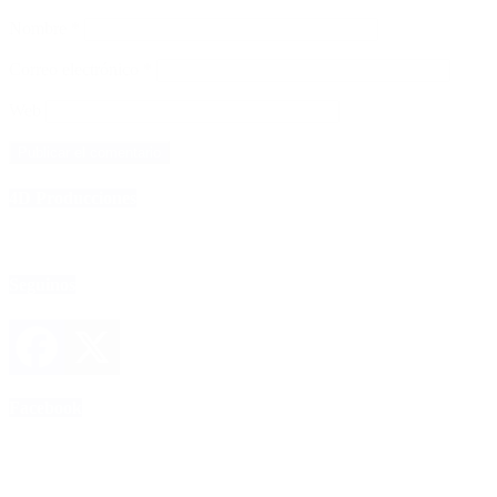
Nombre
*
Correo electrónico
*
Web
4D Producciones
Seguinos
Facebook