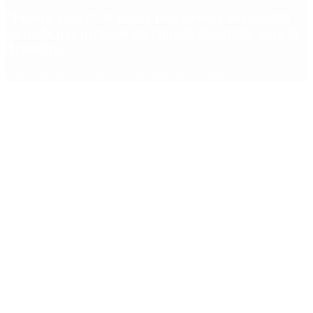
“Fuerza Suma”: el nuevo movimiento de Osvaldo
Cornide que propone un plan de desarrollo para la
Argentina
Copyright 2025 © Todos los derechos reservados