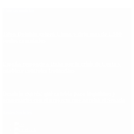
Últimas noticias
Tifón Dolphin golpeó China y dejó más de 1.500
vuelos cancelados
España responde a Italia por la crisis de Ceuta y
establece controles fronterizos
Desalojo exprés: qué cambia para inquilinos y
propietarios con el proyecto que aprobó el Senado
Redes Sociales