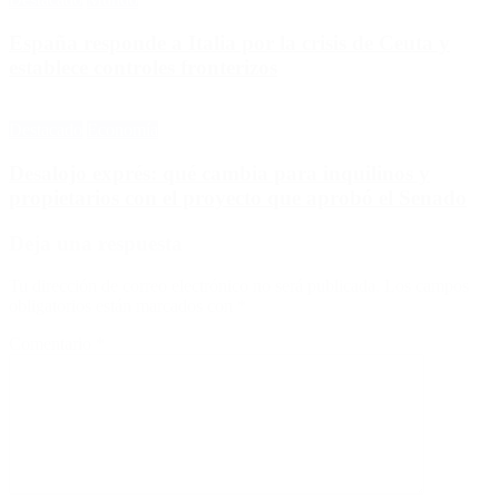
España responde a Italia por la crisis de Ceuta y
establece controles fronterizos
Destacado
Economía
Desalojo exprés: qué cambia para inquilinos y
propietarios con el proyecto que aprobó el Senado
Deja una respuesta
Tu dirección de correo electrónico no será publicada.
Los campos
obligatorios están marcados con
*
Comentario
*