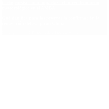
Ciclogénesis: cómo impactará el nuevo fenómeno
meteorológico en el AMBA
Qué significa para las reservas la confirmación la
renovación del swap con China
Copyright 2025 © Todos los derechos reservados