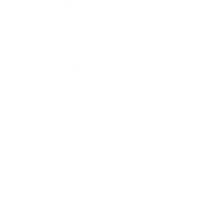
Legislativas 2017- La ex presidenta se reunió ayer con jefes
comunales del justicialismo bonaerense en el Instituto Patria.
Con la vista en las elecciones de octubre, Cristina Fernández de
Kirchner encabezó una reunión con intendentes bonaerenses
fieles al proyecto kirchnerista y les pidió que «
trabajen por una
unidad amplia del peronismo, que no excluya a nadie, ni
siquiera a (Florencio) Randazzo”
, según dijeron varios
funcionarios.
Pese al tenso momento que atraviesa el PJ de la provincia, la ex
mandataria reiteró el mismo mensaje que les brindó a los jefes
comunales semanas atrás en la casa del diputado Juan Cabandié en
el barrio de Caballito. «Unidad».
Los invitados al Instituto Patria en el barrio de Congreso, mostraron
una actitud positiva tras la reunión. En cuanto a la posible
candidatura a senadora nacional de Cristina Kirchner, el intendente
de Avellaneda, Jorge Ferraresi, manifestó:
“No hablamos de
candidaturas. Sólo de la necesidad de armar un espacio de
unidad en base a acuerdos programáticos”.
Notas Destacadas