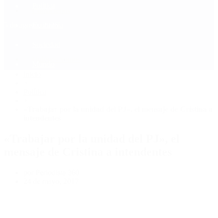
Política
Contactenos
5 de agosto, 2026
Economía
Sociedad
Quiénes Somos
Mundo
Inicio
>
Política
>
«Trabajar por la unidad del PJ», el mensaje de Cristina a
intendentes
«Trabajar por la unidad del PJ», el
mensaje de Cristina a intendentes
por Periodista 360
24 de mayo, 2017