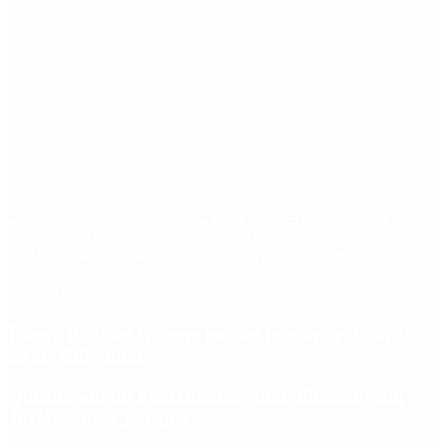
Etiquetas
Escándalo
Polemica
Gobierno
coronavirus
tensión
Elecciones
Alberto Fernandez
Macri
Argentina
cristina kirchner
mauricio macri
Dolar
FMI
Economia
Diputados
Cambiemos
Salud
PASO
Milei
Senado
juntos por el cambio
casos
inflacion
Congreso
CFK
Lo más visto
Riesgo país: las razones por las que sigue sin bajar
de los 400 puntos
Quiénes son los gobernadores más alineados con
Javier Milei y por qué