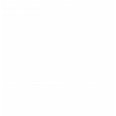
Riesgo país: las razones por las que sigue sin bajar
de los 400 puntos
Quiénes son los gobernadores más alineados con
Javier Milei y por qué