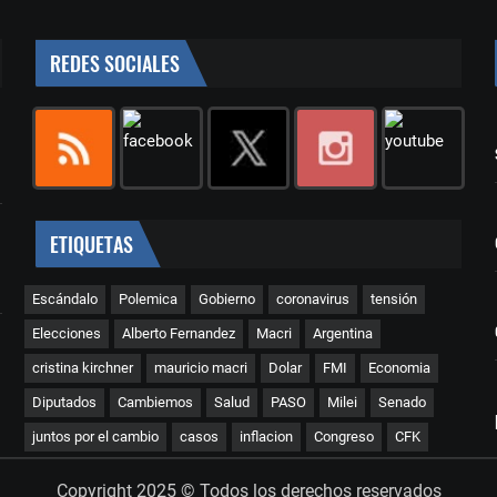
REDES SOCIALES
ETIQUETAS
Escándalo
Polemica
Gobierno
coronavirus
tensión
Elecciones
Alberto Fernandez
Macri
Argentina
cristina kirchner
mauricio macri
Dolar
FMI
Economia
Diputados
Cambiemos
Salud
PASO
Milei
Senado
juntos por el cambio
casos
inflacion
Congreso
CFK
Copyright 2025 © Todos los derechos reservados