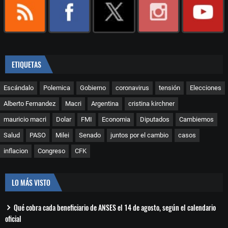
ETIQUETAS
Escándalo
Polemica
Gobierno
coronavirus
tensión
Elecciones
Alberto Fernandez
Macri
Argentina
cristina kirchner
mauricio macri
Dolar
FMI
Economia
Diputados
Cambiemos
Salud
PASO
Milei
Senado
juntos por el cambio
casos
inflacion
Congreso
CFK
LO MÁS VISTO
Qué cobra cada beneficiario de ANSES el 14 de agosto, según el calendario
oficial