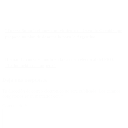
“Fuerza Suma”: el nuevo movimiento de Osvaldo Cornide que
propone un plan de desarrollo para la Argentina
Hernán Lacunza se anotó en la carrera electoral del PRO:
“La intención es competir”
Deja una respuesta
Tu dirección de correo electrónico no será publicada.
Los campos
obligatorios están marcados con
*
Comentario
*