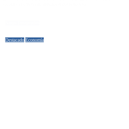
«acotar» el criterio de aplicación del beneficio.
Notas Destacadas
Destacado
Economía