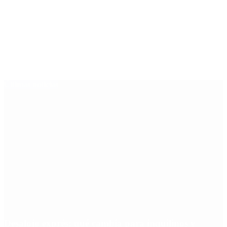
Últimas noticias
Desalojo exprés: qué cambia para inquilinos y