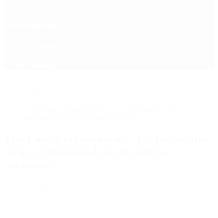
Política
Contactenos
9 de agosto, 2026
Economía
Sociedad
Quiénes Somos
Mundo
Inicio
>
Política
>
Vidal sobre el polémico 2×1: «Los delitos de lesa
humanidad no son delitos comunes»
Vidal sobre el polémico 2×1: «Los delitos
de lesa humanidad no son delitos
comunes»
por Periodista 360
8 de mayo, 2017