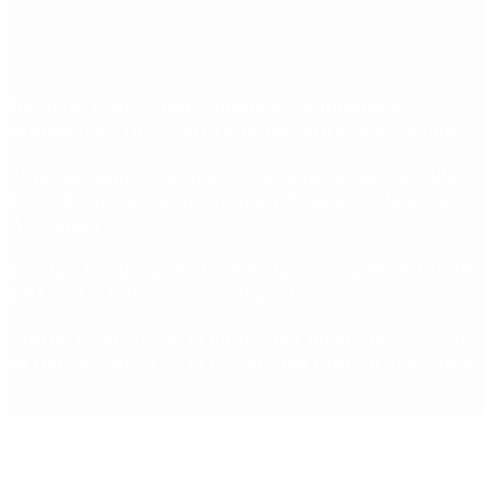
Salud
PASO
Milei
Senado
juntos por el cambio
casos
inflacion
Congreso
CFK
Lo más visto
Desalojo exprés: qué cambia para inquilinos y
propietarios con el proyecto que aprobó el Senado
“Fuerza Suma”: el nuevo movimiento de Osvaldo
Cornide que propone un plan de desarrollo para la
Argentina
Hernán Lacunza se anotó en la carrera electoral del
PRO: “La intención es competir”
Murió Jorge Messi, el padre de Lionel Messi: así fue
su figura crucial en la carrera del capitán argentino
Copyright 2025 © Todos los derechos reservados