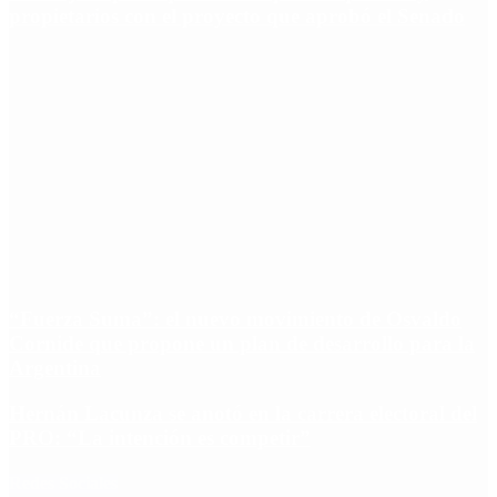
propietarios con el proyecto que aprobó el Senado
“Fuerza Suma”: el nuevo movimiento de Osvaldo
Cornide que propone un plan de desarrollo para la
Argentina
Hernán Lacunza se anotó en la carrera electoral del
PRO: “La intención es competir”
Redes Sociales