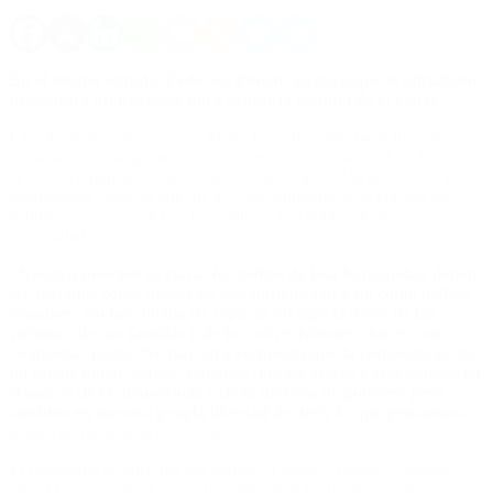
En el mismo sentido, Federico Pinedo aseguró que el oficialismo
presentará un proyecto para acotar la medida de la Corte.
La gobernadora bonaerense María Eugenia Vidal participó esta
mañana de la inauguración de la muestra itinerante de Ana Frank, en
el Centro Cultural Trabucco de Vicente López. Allí aprovechó para
manifestarse sobre el fallo de la Corte Suprema de la Nación que
habilitó la vigencia del 2×1 en fallos sobre delitos de lesa
humanidad:
«Nuestra posición es clara: los delitos de lesa humanidad deben
ser tratados como delitos de lesa humanidad y no como delitos
comunes.
No hay forma de reparar en algo el dolor de las
víctimas, de sus familias y de los sobrevivientes, sino es con
respuestas justas. No hay otra respuesta que la respuesta justa,
no puede haber atajos. Tenemos que ser claros y respetuosos en
el marco de la democracia y de la división de poderes, pero
también en nuestra propia libertad de decir lo que pensamos»,
detalló la mandataria provincial.
El presidente provisional del Senado, Federico Pinedo, confirmó
que el Pro presentará en los próximos días un proyecto para