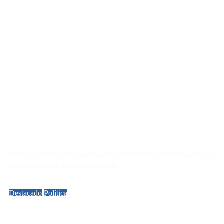
Desalojo exprés: qué cambia para inquilinos y propietarios con
el proyecto que aprobó el Senado
Destacado
Política