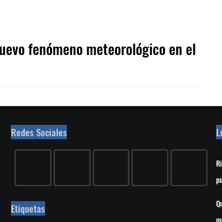
nuevo fenómeno meteorológico en el
Redes Sociales
L
Ri
p
Qu
Etiquetas
q