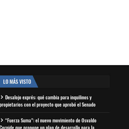
LO MÁS VISTO
Desalojo exprés: qué cambia para inquilinos y
propietarios con el proyecto que aprobó el Senado
“Fuerza Suma”: el nuevo movimiento de Osvaldo
Cornide que propone un plan de desarrollo para la