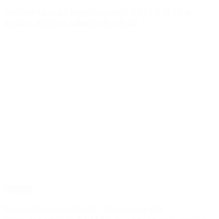
Qué cobra cada beneficiario de ANSES el 14 de
agosto, según el calendario oficial
Sociedad
Fentanilo contaminado: liberaron a dos