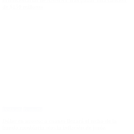
exfuncionarias de ANMAT tras pagar una caución
de $150 millones
Destacado
Economía
Dólar en agosto: a cuánto llegará el techo de la
banda cambiaria tras la inflación de junio