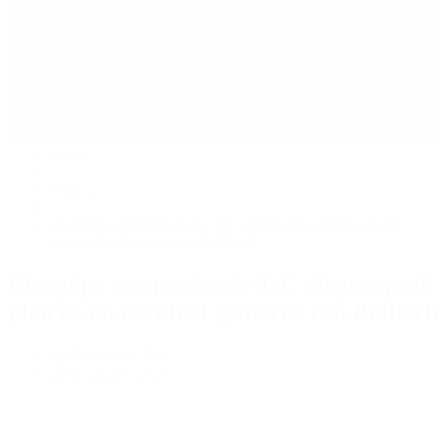
Política
Contactenos
7 de agosto, 2026
Economía
Sociedad
Quiénes Somos
Mundo
Inicio
>
Política
>
El equipo económico de JxC diagramó el plan de un
eventual gobierno con Bullrich
El equipo económico de JxC diagramó el
plan de un eventual gobierno con Bullrich
por Periodista 360
25 de agosto, 2023