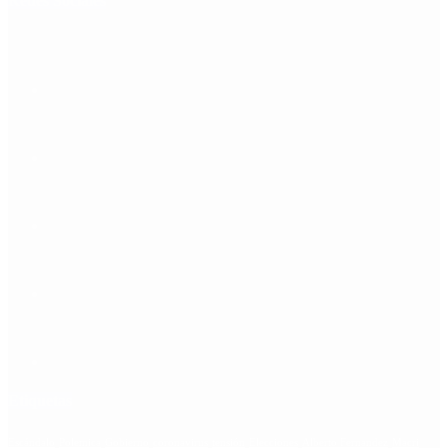
Redes Sociales
Etiquetas
Escándalo
Polemica
Gobierno
coronavirus
tensión
Elecciones
Alberto Fernandez
Macri