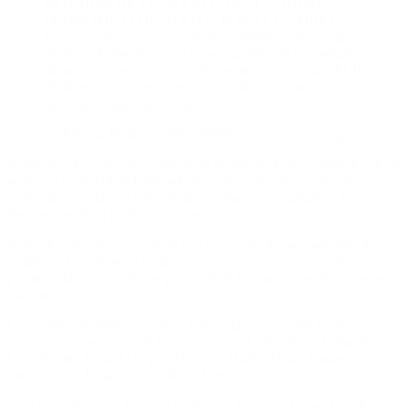
REUNIÓN DE TRABAJO CON EL EQUIPO
ECONÓMICO DE JUNTOS POR EL CAMBIO
Hoy me reuní con economistas y miembros de equipos
técnicos de nuestro espacio para analizar la angustiante
situación económica y social que atraviesa el país. El 10
de diciembre comenzamos un cambio profundo y…
pic.twitter.com/j1xeNAebyU
— Patricia Bullrich (@PatoBullrich)
August 25, 2023
Asimismo, la aspirante presidencial manifestó la necesidad de «dejar
atrás una sociedad de búsqueda de rentas, transferencias y de
prebendas surgidas al calor de las regulaciones estatales y las
distorsiones de la política económica».
Para ello, atinaría a «construir una economía de mercado basada en
reglas, en la competencia, la innovación y las mejoras en la
productividad como fuente principal de las ganancias de empresas y
trabajadores».
La comitiva de Bullrich estuvo integrada por los principales
referentes económicos de JxC, como Guido Sandleris, Eduardo
Levy Yeyati, Ricardo López Murphy, Martín Tetaz, Matías Surt,
Dante Sica y Daiana Fernández Molero, entre otros.
A su vez estuvieron Enrique Cristofani, Horacio Tomas Liendo,