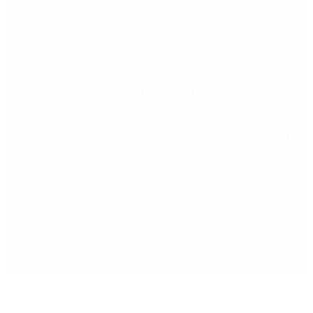
Argentina
cristina kirchner
mauricio macri
Dolar
FMI
Economia
Diputados
Cambiemos
Salud
PASO
Milei
Senado
juntos por el cambio
casos
inflacion
Congreso
CFK
Lo más visto
Qué cobra cada beneficiario de ANSES el 14 de
agosto, según el calendario oficial
Fentanilo contaminado: liberaron a dos
exfuncionarias de ANMAT tras pagar una caución
de $150 millones
Dólar en agosto: a cuánto llegará el techo de la
banda cambiaria tras la inflación de junio
Ébola: por qué la OMS propone usar una vacuna
creada para otra cepa
Copyright 2025 © Todos los derechos reservados