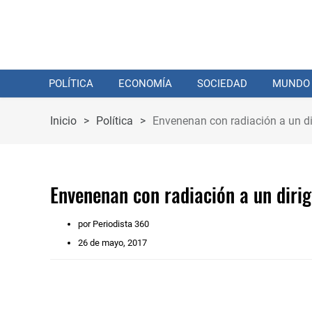
POLÍTICA
ECONOMÍA
SOCIEDAD
MUNDO
Inicio
>
Política
>
Envenenan con radiación a un di
Envenenan con radiación a un dirig
por Periodista 360
26 de mayo, 2017