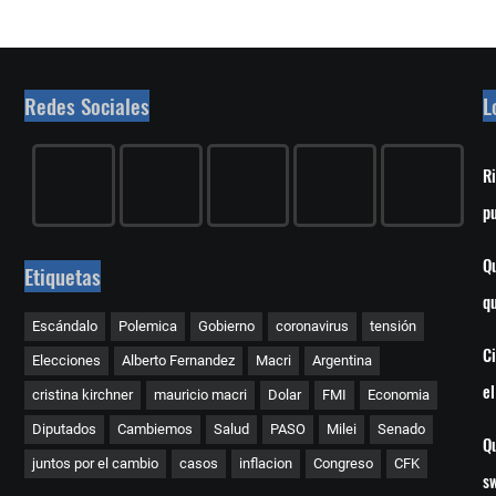
Redes Sociales
L
Ri
p
Qu
Etiquetas
q
Escándalo
Polemica
Gobierno
coronavirus
tensión
C
Elecciones
Alberto Fernandez
Macri
Argentina
e
cristina kirchner
mauricio macri
Dolar
FMI
Economia
Diputados
Cambiemos
Salud
PASO
Milei
Senado
Qu
juntos por el cambio
casos
inflacion
Congreso
CFK
s