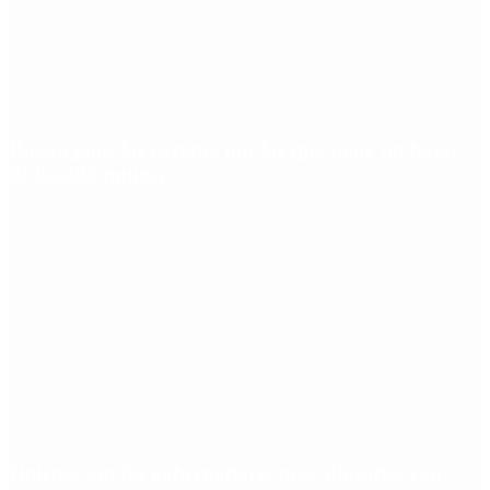
Riesgo país: las razones por las que sigue sin bajar
de los 400 puntos
Quiénes son los gobernadores más alineados con