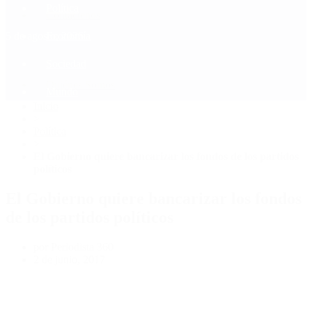
Política
Contactenos
5 de agosto, 2026
Economía
Sociedad
Quiénes Somos
Mundo
Inicio
>
Política
>
El Gobierno quiere bancarizar los fondos de los partidos
políticos
El Gobierno quiere bancarizar los fondos
de los partidos políticos
por Periodista 360
2 de junio, 2017