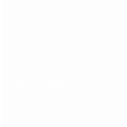
Javier Milei y por qué
Ciclogénesis: cómo impactará el nuevo fenómeno
meteorológico en el AMBA
Redes Sociales