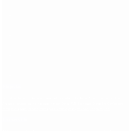
Etiquetas
Escándalo
Polemica
Gobierno
coronavirus
tensión
Elecciones
Alberto Fernandez
Macri
Argentina
cristina kirchner
mauricio macri
Dolar
FMI
Economia
Diputados
Cambiemos
Salud
PASO
Milei
Senado
juntos por el cambio
casos
inflacion
Congreso
CFK
Lo más visto