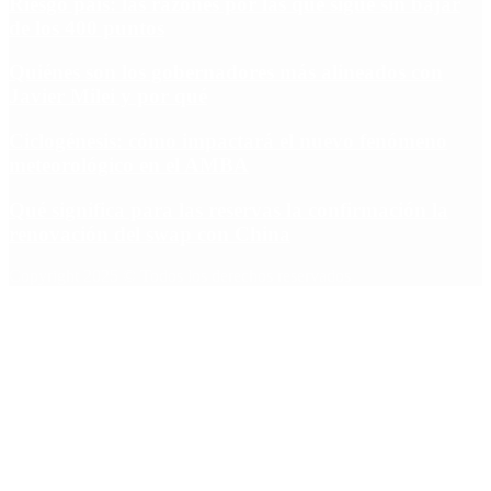
Riesgo país: las razones por las que sigue sin bajar
de los 400 puntos
Quiénes son los gobernadores más alineados con
Javier Milei y por qué
Ciclogénesis: cómo impactará el nuevo fenómeno
meteorológico en el AMBA
Qué significa para las reservas la confirmación la
renovación del swap con China
Copyright 2025 © Todos los derechos reservados