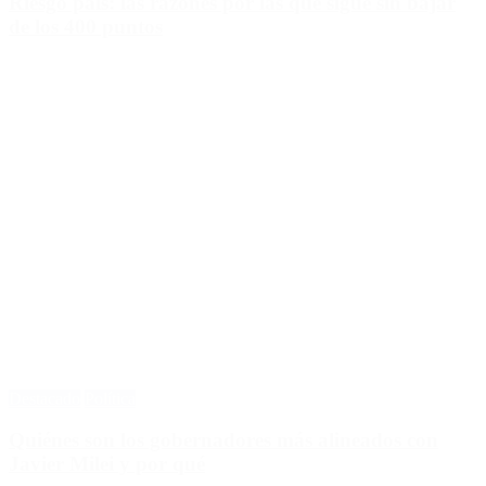
Riesgo país: las razones por las que sigue sin bajar
de los 400 puntos
Destacado
Política
Quiénes son los gobernadores más alineados con
Javier Milei y por qué