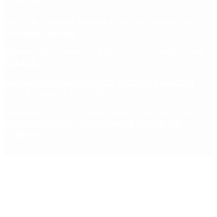
Lo más visto
Qué dijo Candela Arizaga tras el escándalo con
Facundo Moyano
Quiénes declararon en el juicio por la desaparición
de Loan
Aerolíneas Argentinas cerró 2025 con ganancias
récord y pagará Ganancias por primera vez
Desalojos exprés, expropiaciones y escrituras: las
claves del proyecto de propiedad privada del
Gobierno
Copyright 2025 © Todos los derechos reservados