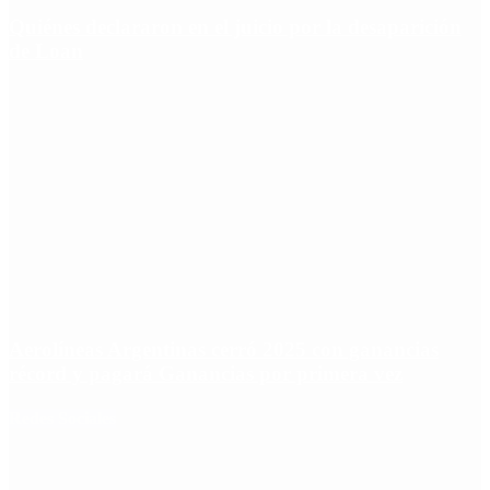
Quiénes declararon en el juicio por la desaparición
de Loan
Aerolíneas Argentinas cerró 2025 con ganancias
récord y pagará Ganancias por primera vez
Redes Sociales