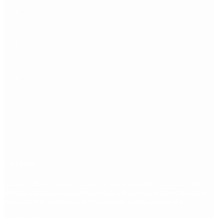
Etiquetas
Escándalo
Polemica
Gobierno
coronavirus
tensión
Elecciones
Alberto Fernandez
Macri
Argentina
cristina kirchner
mauricio macri
Dolar
FMI
Economia
Diputados
Cambiemos
Salud
PASO
Milei
Senado
juntos por el cambio
casos
inflacion
Congreso
CFK