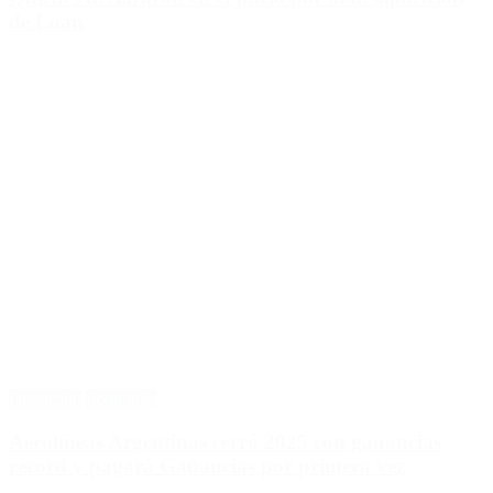
de Loan
Destacado
Economía
Aerolíneas Argentinas cerró 2025 con ganancias
récord y pagará Ganancias por primera vez