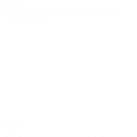
Sociedad
Qué dijo Candela Arizaga tras el escándalo con
Facundo Moyano
Sociedad
Quiénes declararon en el juicio por la desaparición