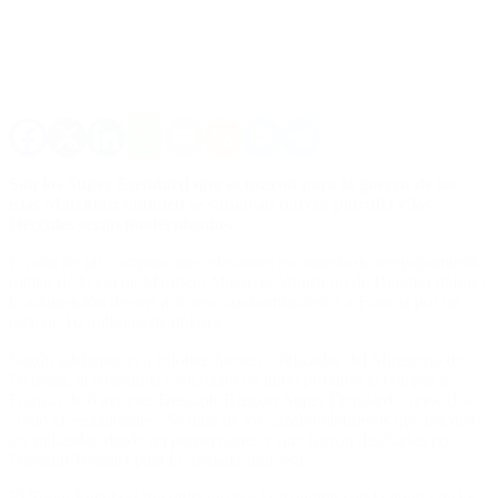
Son los Super Étendard que se usaron para la guerra de las
islas Malvinas; también se sumarán barcos patrulla y los
Hércules serán modernizados.
En una de las compras más relevantes en materia de reequipamiento
militar de la era de Mauricio Macri, el Ministerio de Defensa definió
la adquisición de seis aviones cazabombarderos a Francia por un
total de 10 millones de dólares.
Según adelantaron a Infobae fuentes calificadas del Ministerio de
Defensa, la Argentina concretará en junio próximo la compra a
Francia de 6 aviones Dassault-Breguet Super Étendard, conocidos
como el «estandarte». Se trata de los cazabombarderos que pueden
ser utilizados desde un portaaviones y que fueron diseñados por
Dassault-Breguet para la Armada francesa.
El Super Étendard fue utilizado por la Argentina en la guerra de las