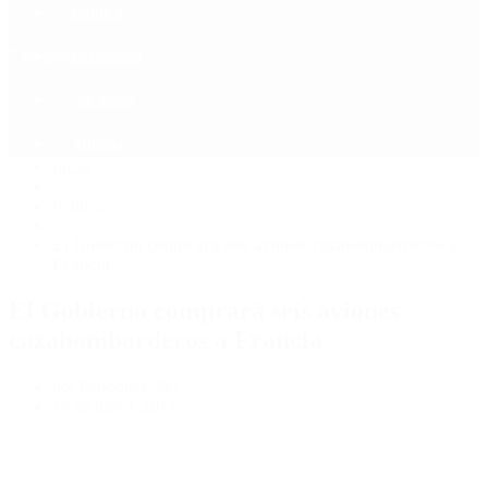
Política
Contactenos
7 de agosto, 2026
Economía
Sociedad
Quiénes Somos
Mundo
Inicio
>
Política
>
El Gobierno comprará seis aviones cazabombarderos a
Francia
El Gobierno comprará seis aviones
cazabombarderos a Francia
por Periodista 360
16 de mayo, 2017