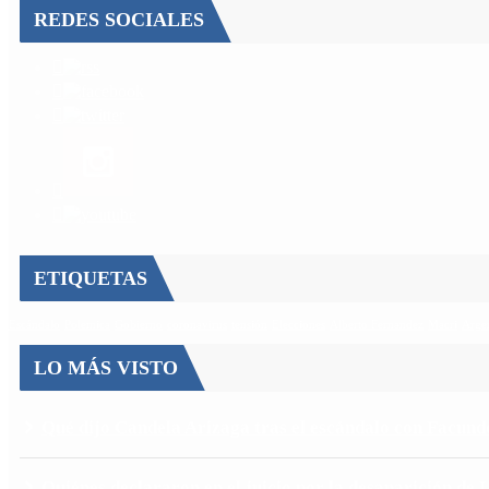
REDES SOCIALES
ETIQUETAS
Escándalo
Polemica
Gobierno
coronavirus
tensión
Elecciones
Alberto Fernandez
Macri
Arge
LO MÁS VISTO
Qué dijo Candela Arizaga tras el escándalo con Facu
Quiénes declararon en el juicio por la desaparición de 