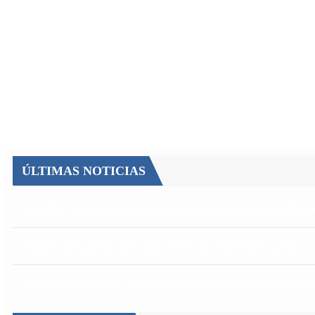
ÚLTIMAS NOTICIAS
Qué dijo Candela Arizaga tras el escándalo con Facundo Moya
Quiénes declararon en el juicio por la desaparición de Loan
Aerolíneas Argentinas cerró 2025 con ganancias récord y pag