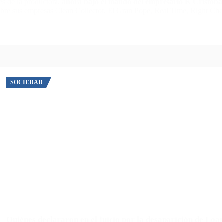
es de la productora,
ahora bajo el mando del empresario K Cristóba
obre sus empresas Clean Collector, El Gran Pope, Real Time, Right Ch
SOCIEDAD
Quiénes declararon en el juicio por la desaparición de Loa