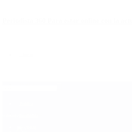
Periodista 360 Para estar online con la ac
Inicio
Destacado
Política
Contactenos
6 de agosto, 2026
Economía
Sociedad