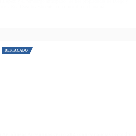
l López
; y el “embargo anticipado” de tres propiedades de Diego y
oice y Read Sea Investments -con domicilio en Panamá-.
DESTACADO
n
Aerolíneas Argentinas cerró 2025 con ganancias récord y