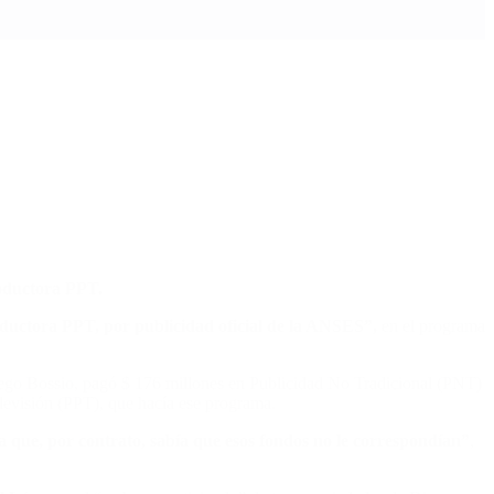
roductora PPT.
roductora PPT, por publicidad oficial de la ANSES”,
en el programa
iego Bossio, pagó $ 176 millones en Publicidad No Tradicional (PNT)
elevisión (PPT), que hacía ese programa.
a que, por contrato, sabía que esos fondos no le correspondían”
,