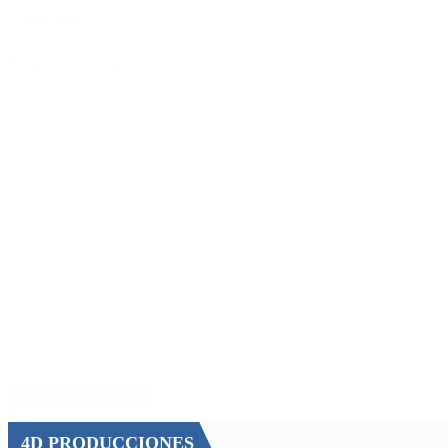
Moyano
Deja una respuesta
Tu dirección de correo electrónico no será publicada.
Los campos obli
Comentario
*
Nombre
*
Correo electrónico
*
Web
4D PRODUCCIONES