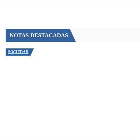
Además, exigen una medida cautelar para que se inmovilicen los bien
Fernando Gvirtz, los anteriores dueños de PPT, así como embargos s
NOTAS DESTACADAS
SOCIEDAD
Qué dijo Candela Arizaga tras el escándalo con Facundo