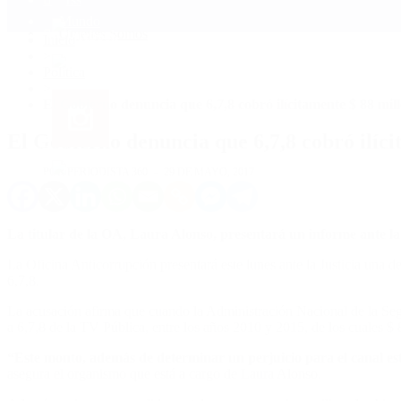
Mundo
Quiénes Somos
Inicio
>
Política
>
El Gobierno denuncia que 6,7,8 cobró ilícitamente $ 88 mil
El Gobierno denuncia que 6,7,8 cobró ilíc
POR PERIODISTA 360
29 DE MAYO, 2017
La titular de la OA, Laura Alonso, presentará un informe ante la 
La Oficina Anticorrupción presentará este lunes ante la Justicia una d
6,7,8.
La acusación afirma que cuando la Administración Nacional de la Seg
a 6,7,8 de la TV Pública, entre los años 2010 y 2015, de los cuales $
“Este monto, además de determinar un perjuicio para el canal est
asegura el organismo que está a cargo de Laura Alonso.