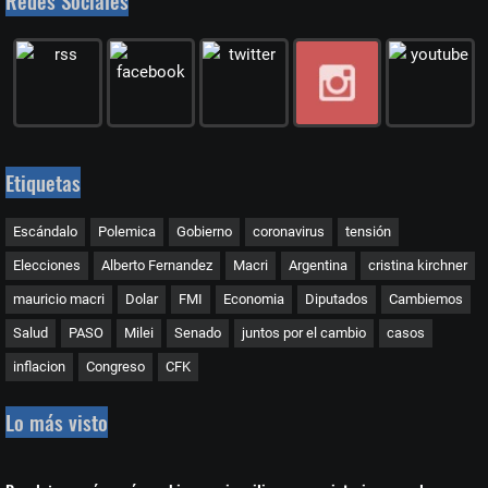
Redes Sociales
Etiquetas
Escándalo
Polemica
Gobierno
coronavirus
tensión
Elecciones
Alberto Fernandez
Macri
Argentina
cristina kirchner
mauricio macri
Dolar
FMI
Economia
Diputados
Cambiemos
Salud
PASO
Milei
Senado
juntos por el cambio
casos
inflacion
Congreso
CFK
Lo más visto