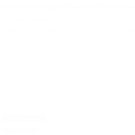
Desalojos exprés, expropiaciones y escrituras: las cl
Deja una respuesta
Tu dirección de correo electrónico no será publicada.
Los campos obli
Comentario
*
Nombre
*
Correo electrónico
*
Web
4D Producciones