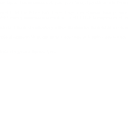
tar Japón. Tras su satisfactorio paso por China, el presidente y la Prim
en el Hotel The Prince Park Tower Tokyo y en el mismo lugar pronunci
 Web Center y mantenga una reunión con el CEO de la empresa en el cen
zarán la firma de documentos y ambos mandatarios mantendrán un encue
currirán al santuario Meiji, que incluye una visita al Templo y una ofr
derán el regreso a Buenos Aires.