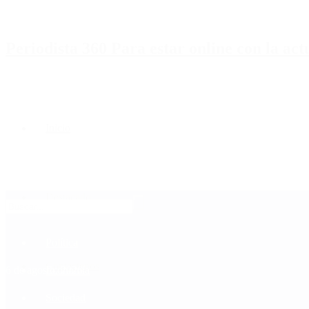
Periodista 360 Para estar online con la ac
Inicio
Destacado
Política
Contactenos
6 de agosto, 2026
Economía
Sociedad