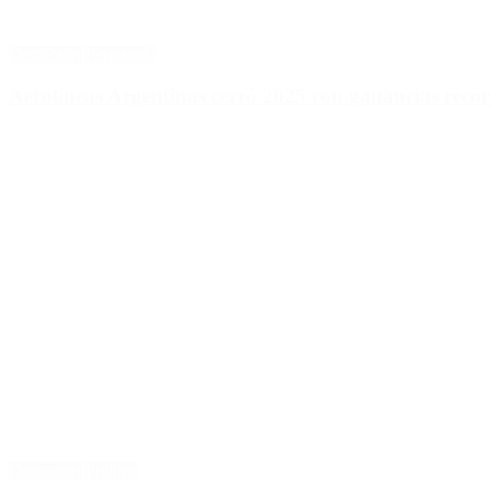
Destacado
Economía
Aerolíneas Argentinas cerró 2025 con ganancias réco
Destacado
Política