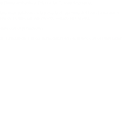
era Dama arribarán a Tokio a las 7, hora Argentina,
ará unas palabras en la jornada de apertura del Foro Económico
tro de exhibición automotriz, situada en Odaiba.
ntro con el periodismo.
enda de Tamagushi. Luego mantendrán un encuentro con el emperador