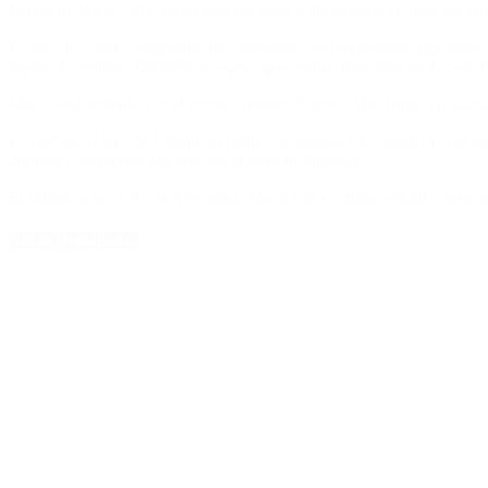
Mauricio Macri continúa su gira por Asia y ahora llega el turno de visi
El Jefe de Estado compartirá un desayuno con empresarios japoneses 
Japón-Argentina. También se espera que realice una visita al Toyota
Macri será recibido por el primer ministro Shinzo Abe, luego encabe
El viernes, el jefe de Estado argentino, su esposa y la comitiva con
Akihito y su esposa Michiko en el Palacio Imperial.
El sábado a las 7.30 de Argentina, Macri y la comitiva oficial empren
Notas Destacadas