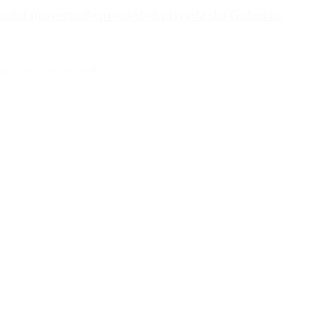
aves del proyecto de propiedad privada del Gobierno
gatorios están marcados con
*