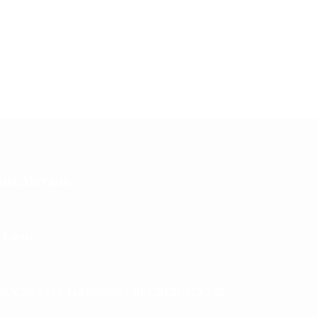
cundo Moyano
e Loan
rd y pagará Ganancias por primera vez