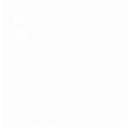
Redes Sociales
Etiquetas
Escándalo
Polemica
Gobierno
coronavirus
tensión
Elecciones
Alberto Fernandez
Macri
Arge
Lo más visto
Qué dijo Candela Arizaga tras el escándalo con Fa
Quiénes declararon en el juicio por la desaparición d
Aerolíneas Argentinas cerró 2025 con ganancias réco
Desalojos exprés, expropiaciones y escrituras: las cl