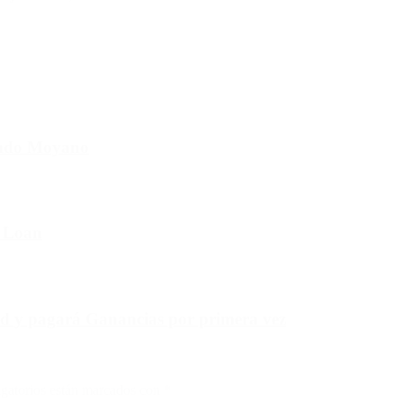
cundo Moyano
e Loan
rd y pagará Ganancias por primera vez
gatorios están marcados con
*