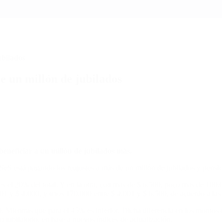
ubilados
de un millón de jubilados
eneficiar a un millón de jubilados más.
eS está pagando los reajustes a más de un millón de jubilados y pensi
 es el 20% del total. Y en la otra, con más de $ 6.500, poco más de 100.
501 y $ 4.000, y unos 170.000 entre $ 4.001 y $ 6.500, de acuerdo a las
. Mientras que para el 45% es inferior. Dicha diferencia en los montos de
o jubilatorio, en base a nuevos índices de actualización.