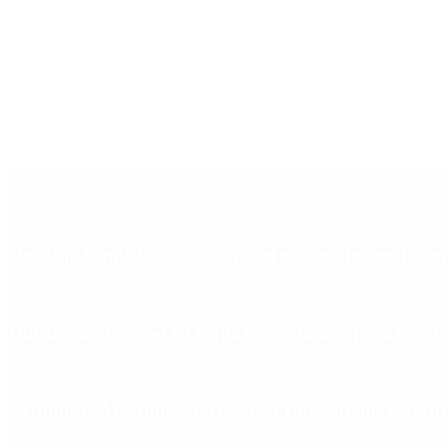
Últimas noticias
Qué dijo Candela Arizaga tras el escándalo con Fa
Quiénes declararon en el juicio por la desaparición d
Aerolíneas Argentinas cerró 2025 con ganancias réco