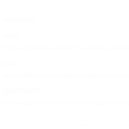
Notas Destacadas
Sociedad
Qué dijo Candela Arizaga tras el escándalo con Fa
Sociedad
Quiénes declararon en el juicio por la desaparición d
Destacado
Economía
Aerolíneas Argentinas cerró 2025 con ganancias réco
Deja una respuesta
Tu dirección de correo electrónico no será publicada.
Los campos obli