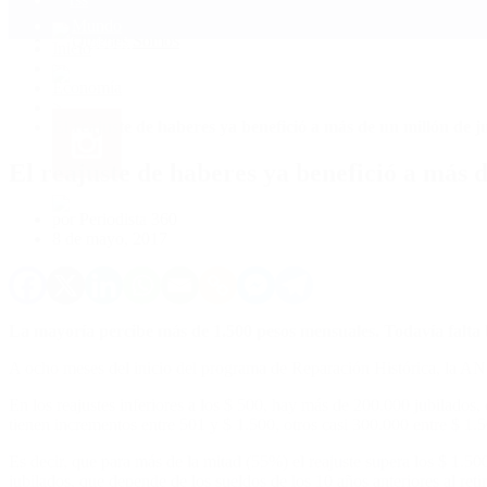
Mundo
Quiénes Somos
Inicio
>
Economía
>
El reajuste de haberes ya benefició a más de un millón de j
El reajuste de haberes ya benefició a más 
por Periodista 360
8 de mayo, 2017
La mayoría percibe más de 1.500 pesos mensuales. Todavía falta b
A ocho meses del inicio del programa de Reparación Histórica, la ANS
En los reajustes inferiores a los $ 500, hay más de 200.000 jubilados,
tienen incrementos entre 501 y $ 1.500, otros casi 300.000 entre $ 1.
Es decir, que para más de la mitad (55%) el reajuste supera los $ 1.500
jubilados, que depende de los sueldos de los 10 años anteriores al retir