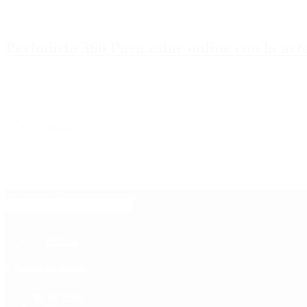
Periodista 360 Para estar online con la ac
Inicio
Destacado
Política
Contactenos
6 de agosto, 2026
Economía
Sociedad