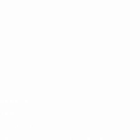
ntina
cristina kirchner
mauricio macri
Dolar
FMI
Economia
Diputados
Cambiemos
Salud
PAS
cundo Moyano
e Loan
rd y pagará Ganancias por primera vez
aves del proyecto de propiedad privada del Gobierno