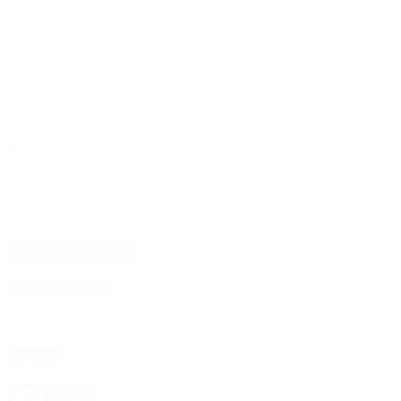
Comentario
*
Nombre
*
Correo electrónico
*
Web
4D Producciones
Seguinos