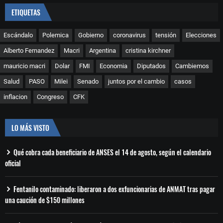
ETIQUETAS
Escándalo
Polemica
Gobierno
coronavirus
tensión
Elecciones
Alberto Fernandez
Macri
Argentina
cristina kirchner
mauricio macri
Dolar
FMI
Economia
Diputados
Cambiemos
Salud
PASO
Milei
Senado
juntos por el cambio
casos
inflacion
Congreso
CFK
LO MÁS VISTO
Qué cobra cada beneficiario de ANSES el 14 de agosto, según el calendario
oficial
Fentanilo contaminado: liberaron a dos exfuncionarias de ANMAT tras pagar
una caución de $150 millones