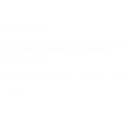
Destacado
Economía
Aerolíneas Argentinas cerró 2025 con ganancias
récord y pagará Ganancias por primera vez
Deja una respuesta
Tu dirección de correo electrónico no será publicada.
Los campos
obligatorios están marcados con
*
Comentario
*