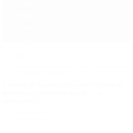
Política
Contactenos
7 de agosto, 2026
Economía
Sociedad
Quiénes Somos
Mundo
Inicio
>
Política
>
El socio de Boudou pidió que lo citen de manera urgente
para ampliar su indagatoria
El socio de Boudou pidió que lo citen de
manera urgente para ampliar su
indagatoria
por Periodista 360
10 de noviembre, 2017