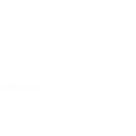
Núñez Carmona y su amigo Boudou fueron detenidos el viernes
pasado por orden del juez Lijo en el marco de la causa por
enriquecimiento ilícito que pesan sobre ambos, y al detectar que
incurrieron en maniobras de lavado de dinero.
El juez los acusó de ser parte de una asociación ilícita que ingresó
fondos a nuestro país a través de la ley de blanqueo del 2009, unos 4
millones de pesos y más de 700 mil dólares, y se inyectaron en
empresas de las cuales Boudou tuvo alguna participación accionaria.
En paralelo, ambos son juzgados por la compra venta de la ex
Ciccone Calcográfica en la cual se los acusa de querer apropiarse de
la imprenta para luego entablar negocios con el Estado Nacional
para la impresión de billetes.
FUENTE: NA
Notas Destacadas