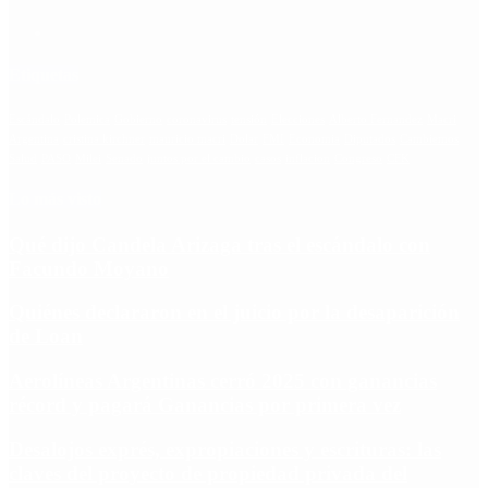
Etiquetas
Escándalo
Polemica
Gobierno
coronavirus
tensión
Elecciones
Alberto Fernandez
Macri
Argentina
cristina kirchner
mauricio macri
Dolar
FMI
Economia
Diputados
Cambiemos
Salud
PASO
Milei
Senado
juntos por el cambio
casos
inflacion
Congreso
CFK
Lo más visto
Qué dijo Candela Arizaga tras el escándalo con
Facundo Moyano
Quiénes declararon en el juicio por la desaparición
de Loan
Aerolíneas Argentinas cerró 2025 con ganancias
récord y pagará Ganancias por primera vez
Desalojos exprés, expropiaciones y escrituras: las
claves del proyecto de propiedad privada del