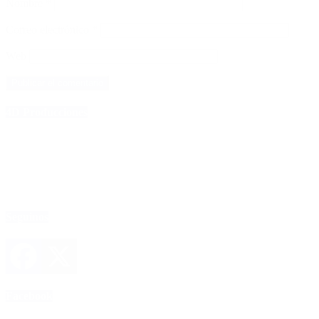
Nombre
*
Correo electrónico
*
Web
4D Producciones
Seguinos
Facebook