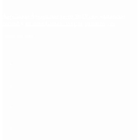
Aerolíneas Argentinas cerró 2025 con ganancias
récord y pagará Ganancias por primera vez
Redes Sociales