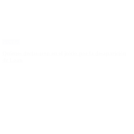
Sociedad
Quiénes declararon en el juicio por la desaparición
de Loan