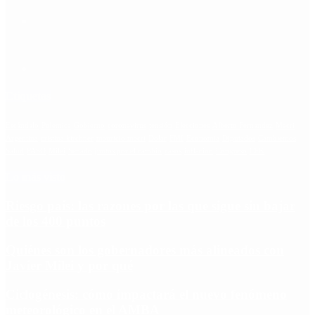
Etiquetas
Escándalo
Polemica
Gobierno
coronavirus
tensión
Elecciones
Alberto Fernandez
Macri
Argentina
cristina kirchner
mauricio macri
Dolar
FMI
Economia
Diputados
Cambiemos
Salud
PASO
Milei
Senado
juntos por el cambio
casos
inflacion
Congreso
CFK
Lo más visto
Riesgo país: las razones por las que sigue sin bajar
de los 400 puntos
Quiénes son los gobernadores más alineados con
Javier Milei y por qué
Ciclogénesis: cómo impactará el nuevo fenómeno
meteorológico en el AMBA