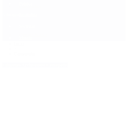
Política
Contactenos
6 de agosto, 2026
Economía
Sociedad
Quiénes Somos
Mundo
Inicio
>
Camapaña
Etiquetas Archivadas: Camapaña