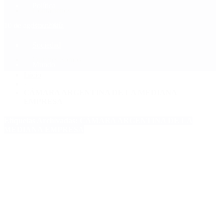
Política
Contactenos
10 de agosto, 2026
Economía
Sociedad
Quiénes Somos
Mundo
Inicio
>
CÁMARA ARGENTINA DE LA MEDIANA
EMPRESA
Etiquetas Archivadas: CÁMARA ARGENTINA DE LA
MEDIANA EMPRESA