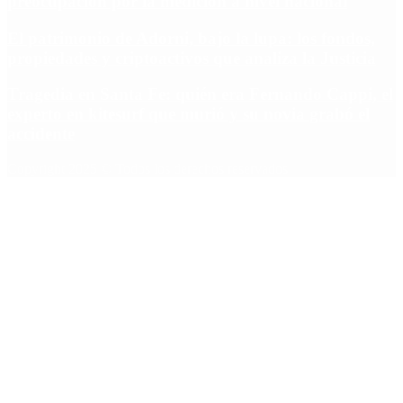
preocupación por la medición a nivel nacional
El patrimonio de Adorni, bajo la lupa: los fondos,
propiedades y criptoactivos que analiza la Justicia
Tragedia en Santa Fe: quién era Fernando Cappi, el
experto en kitesurf que murió y su novia grabó el
accidente
Copyright 2025 © Todos los derechos reservados