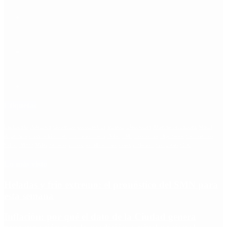
Etiquetas
Escándalo
Polemica
Gobierno
coronavirus
tensión
Elecciones
Alberto Fernandez
Macri
Argentina
cristina kirchner
mauricio macri
Dolar
FMI
Economia
Diputados
Cambiemos
Salud
PASO
Milei
Senado
juntos por el cambio
casos
inflacion
Congreso
CFK
Lo más visto
Heladas y frío extremo: el pronóstico del SMN para
esta semana
Inflación: por qué el dato de la Ciudad genera