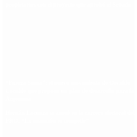
propietarios con el proyecto que aprobó el Senado
“Fuerza Suma”: el nuevo movimiento de Osvaldo
Cornide que propone un plan de desarrollo para la
Argentina
Hernán Lacunza se anotó en la carrera electoral del
PRO: “La intención es competir”