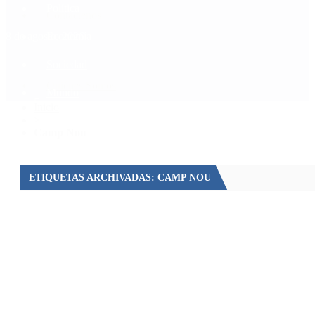
Política
Contactenos
8 de agosto, 2026
Economía
Sociedad
Quiénes Somos
Mundo
Inicio
>
Camp Nou
ETIQUETAS ARCHIVADAS: CAMP NOU