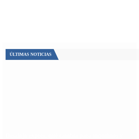
ÚLTIMAS NOTICIAS
Desalojo exprés: qué cambia para inquilinos y