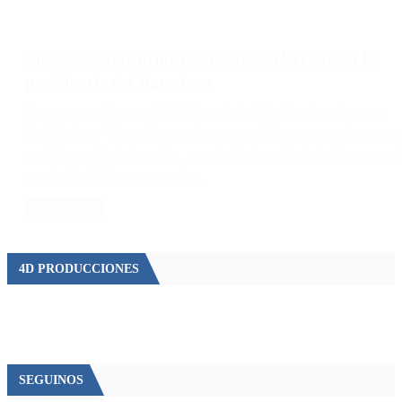
Messi votó por primera vez en las elecciones a la
presidencia del Barcelona
En unos comicios con 110.290 socios habilitados, Joan Laporta,
Toni Freixa y Victor Font son los tres candidatos que aspiran a ser
presidentes del club catalán, con el objetivo prioritario de asegurar 
continuidad del astro argentino.
LEER MÁS
4D PRODUCCIONES
SEGUINOS