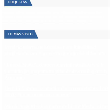
ETIQUETAS
Escándalo
Polemica
Gobierno
coronavirus
tensión
Elecciones
Alberto Fernandez
Macri
Argentina
cristina kirchner
mauricio macri
Dolar
FMI
Economia
Diputados
Cambiemos
Salud
PASO
Milei
Senado
juntos por el cambio
casos
inflacion
Congreso
CFK
LO MÁS VISTO
Desalojo exprés: qué cambia para inquilinos y
propietarios con el proyecto que aprobó el Senado
“Fuerza Suma”: el nuevo movimiento de Osvaldo
Cornide que propone un plan de desarrollo para la
Argentina
Hernán Lacunza se anotó en la carrera electoral del
PRO: “La intención es competir”
Murió Jorge Messi, el padre de Lionel Messi: así fue