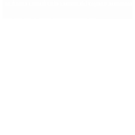
su figura crucial en la carrera del capitán argentino
Copyright 2025 © Todos los derechos reservados