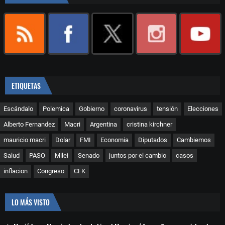
ETIQUETAS
Escándalo
Polemica
Gobierno
coronavirus
tensión
Elecciones
Alberto Fernandez
Macri
Argentina
cristina kirchner
mauricio macri
Dolar
FMI
Economia
Diputados
Cambiemos
Salud
PASO
Milei
Senado
juntos por el cambio
casos
inflacion
Congreso
CFK
LO MÁS VISTO