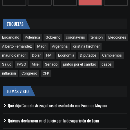
ETIQUETAS
Escándalo
Polemica
Gobierno
coronavirus
tensión
Elecciones
Alberto Fernandez
Macri
Argentina
cristina kirchner
mauricio macri
Dolar
FMI
Economia
Diputados
Cambiemos
Salud
PASO
Milei
Senado
juntos por el cambio
casos
inflacion
Congreso
CFK
LO MÁS VISTO
Qué dijo Candela Arizaga tras el escándalo con Facundo Moyano
Quiénes declararon en el juicio por la desaparición de Loan