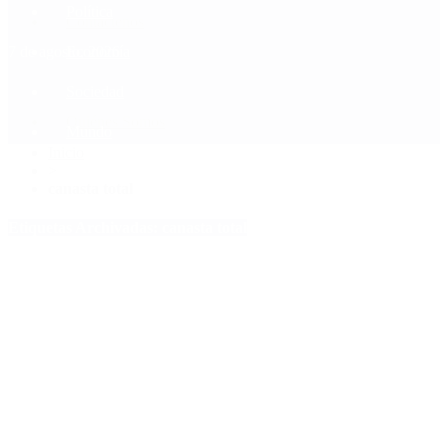
Política
Contactenos
7 de agosto, 2026
Economía
Sociedad
Quiénes Somos
Mundo
Inicio
>
canasta total
Etiquetas Archivadas: canasta total