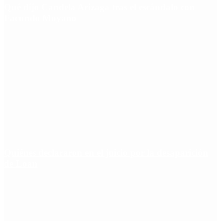
Qué dijo Candela Arizaga tras el escándalo con
Facundo Moyano
Quiénes declararon en el juicio por la desaparición
de Loan