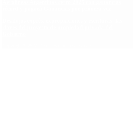
Aerolíneas Argentinas cerró 2025 con ganancias
récord y pagará Ganancias por primera vez
Desalojos exprés, expropiaciones y escrituras: las
claves del proyecto de propiedad privada del
Gobierno
Copyright 2025 © Todos los derechos reservados