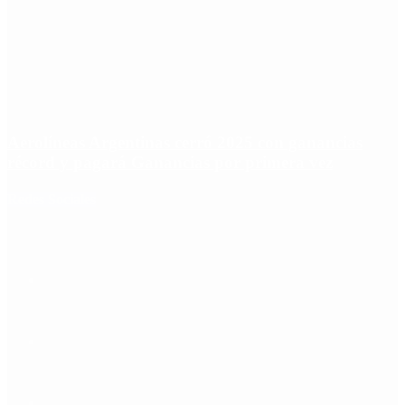
Aerolíneas Argentinas cerró 2025 con ganancias
récord y pagará Ganancias por primera vez
Redes Sociales