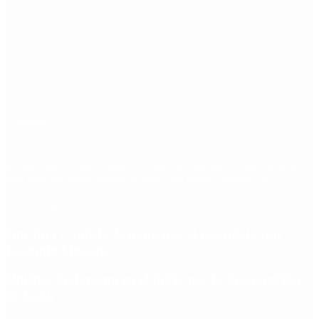
Etiquetas
Escándalo
Polemica
Gobierno
coronavirus
tensión
Elecciones
Alberto Fernandez
Macri
Argentina
cristina kirchner
mauricio macri
Dolar
FMI
Economia
Diputados
Cambiemos
Salud
PASO
Milei
Senado
juntos por el cambio
casos
inflacion
Congreso
CFK
Lo más visto
Qué dijo Candela Arizaga tras el escándalo con
Facundo Moyano
Quiénes declararon en el juicio por la desaparición
de Loan