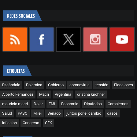
REDES SOCIALES
ETIQUETAS
Escándalo
Polemica
Gobierno
coronavirus
tensión
Elecciones
Alberto Fernandez
Macri
Argentina
cristina kirchner
mauricio macri
Dolar
FMI
Economia
Diputados
Cambiemos
Salud
PASO
Milei
Senado
juntos por el cambio
casos
inflacion
Congreso
CFK