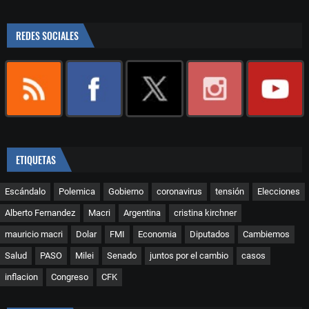
REDES SOCIALES
ETIQUETAS
Escándalo
Polemica
Gobierno
coronavirus
tensión
Elecciones
Alberto Fernandez
Macri
Argentina
cristina kirchner
mauricio macri
Dolar
FMI
Economia
Diputados
Cambiemos
Salud
PASO
Milei
Senado
juntos por el cambio
casos
inflacion
Congreso
CFK