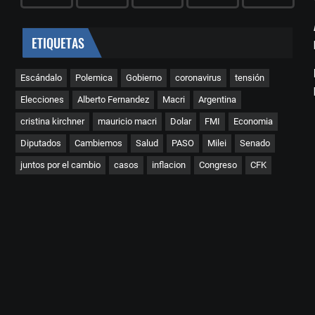
ETIQUETAS
Escándalo
Polemica
Gobierno
coronavirus
tensión
Elecciones
Alberto Fernandez
Macri
Argentina
cristina kirchner
mauricio macri
Dolar
FMI
Economia
Diputados
Cambiemos
Salud
PASO
Milei
Senado
juntos por el cambio
casos
inflacion
Congreso
CFK