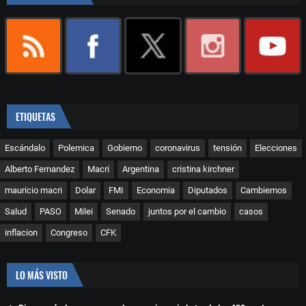
ETIQUETAS
Escándalo
Polemica
Gobierno
coronavirus
tensión
Elecciones
Alberto Fernandez
Macri
Argentina
cristina kirchner
mauricio macri
Dolar
FMI
Economia
Diputados
Cambiemos
Salud
PASO
Milei
Senado
juntos por el cambio
casos
inflacion
Congreso
CFK
LO MÁS VISTO