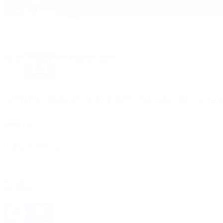
Mundo
Quiénes Somos
Inicio
>
carnicerías
Etiquetas Archivadas: carnicerías
Acuerdo renovado: habrá ocho cortes de carne vacuna
Hasta el 15 de abril los cortes mantendrán precios rebajados respect
Leer Más
4D Producciones
Seguinos