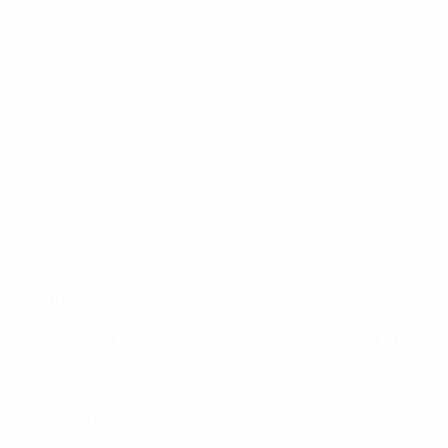
ntina
cristina kirchner
mauricio macri
Dolar
FMI
Economia
Diputados
Cambiemos
Salud
PAS
 según el calendario oficial
ias de ANMAT tras pagar una caución de $150 millones
 cambiaria tras la inflación de junio
ada para otra cepa