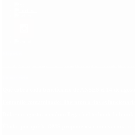
Etiquetas
Escándalo
Polemica
Gobierno
coronavirus
tensión
Elecciones
Alberto Fernandez
Macri
Arge
Lo más visto
Qué cobra cada beneficiario de ANSES el 14 de agosto,
Fentanilo contaminado: liberaron a dos exfuncionar
Dólar en agosto: a cuánto llegará el techo de la banda
Ébola: por qué la OMS propone usar una vacuna cre