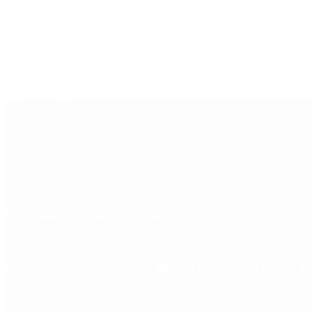
Últimas noticias
Qué cobra cada beneficiario de ANSES el 14 de agosto,
Fentanilo contaminado: liberaron a dos exfuncionar
Dólar en agosto: a cuánto llegará el techo de la banda
Redes Sociales