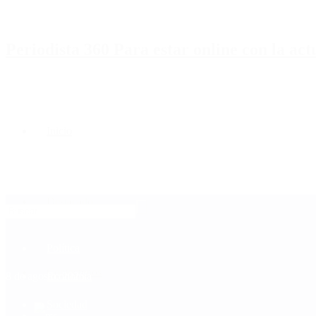
Periodista 360 Para estar online con la ac
Inicio
Destacado
Política
Contactenos
8 de agosto, 2026
Economía
Sociedad