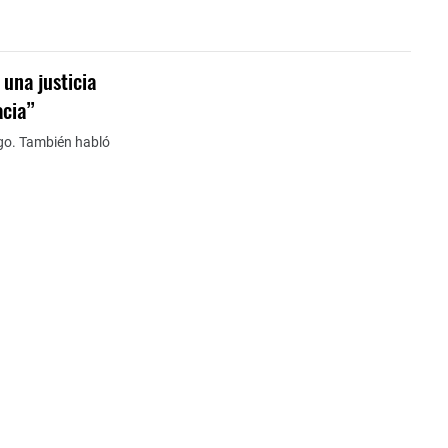
una justicia
acia”
ago. También habló