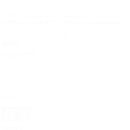
«Necesitamos juntar más votos porque no nos fue
tan bien en la elección», dijo Macri a estudiantes
Llegando a Casa de Gobierno, el Presidente se cruzó con un grupo
de chicos que lo esperaban en el Patio de las Palmeras.
Leer Más
4D Producciones
Seguinos
Facebook