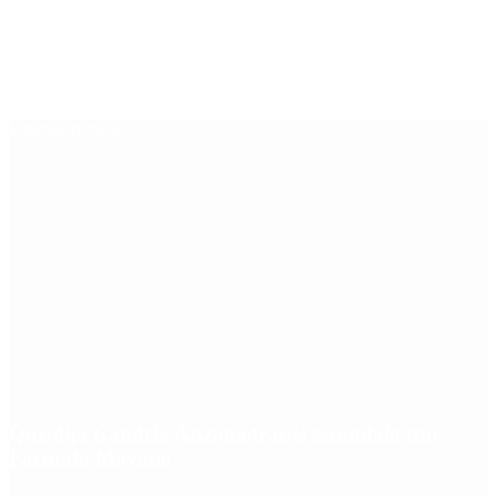
Últimas noticias
Qué dijo Candela Arizaga tras el escándalo con
Facundo Moyano