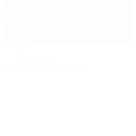
Política
Contactenos
7 de agosto, 2026
Economía
Sociedad
Quiénes Somos
Mundo
Inicio
>
Casa de Gobierno
Etiquetas Archivadas: Casa de Gobierno