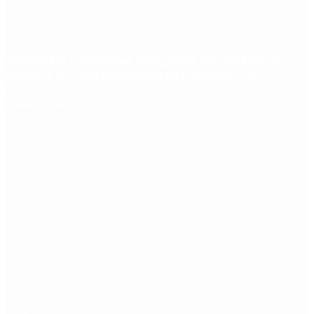
Aerolíneas Argentinas cerró 2025 con ganancias
récord y pagará Ganancias por primera vez
Redes Sociales