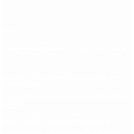
Etiquetas
Escándalo
Polemica
Gobierno
coronavirus
tensión
Elecciones
Alberto Fernandez
Macri
Argentina
cristina kirchner
mauricio macri
Dolar
FMI
Economia
Diputados
Cambiemos
Salud
PASO
Milei
Senado
juntos por el cambio
casos
inflacion
Congreso
CFK
Lo más visto
Qué dijo Candela Arizaga tras el escándalo con
Facundo Moyano
Quiénes declararon en el juicio por la desaparición
de Loan
Aerolíneas Argentinas cerró 2025 con ganancias
récord y pagará Ganancias por primera vez
Desalojos exprés, expropiaciones y escrituras: las