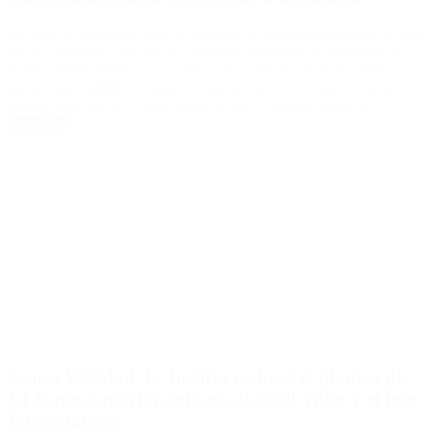
La Justicia consideró que la condena es autocontradictoria, ya que
no se comprobó cuál fue la conducta del agente al momento de
matar a Pablo Kukoc. La Cámara de Casación porteña anuló el
juicio oral y público contra el policía Luis Chocobar y ordenó
realizar uno nuevo. La decisión se dio a conocer luego de […]
Leer Más
Causa Vialidad: la Justicia rechazó el planteo de
CFK para apartar del caso al fiscal Villar y el juez
Barroetaveña