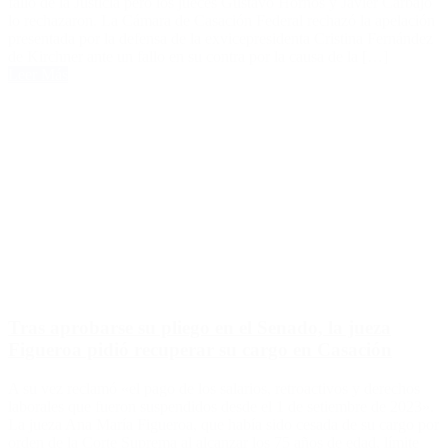
fallo de la Justicia pero los jueces Gustavo Hornos y Javier Carbajo
lo rechazaron. La Cámara de Casación Federal rechazó la apelación
presentada por la defensa de la exvicepresidenta Cristina Fernández
de Kirchner ante un fallo en su contra por la causa de la […]
Leer Más
Tras aprobarse su pliego en el Senado, la jueza
Figueroa pidió recuperar su cargo en Casación
A su vez reclamó «el pago de los salarios, retroactivos y derechos
laborales que fueron suspendidos desde el 1 de setiembre de 2023».
La jueza Ana María Figueroa, que había sido cesada de su cargo por
orden de la Corte Suprema al alcanzar los 75 años de edad, límite