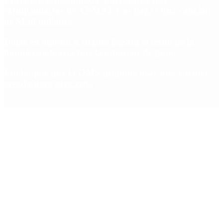
exfuncionarias de ANMAT tras pagar una caución
de $150 millones
Dólar en agosto: a cuánto llegará el techo de la
banda cambiaria tras la inflación de junio
Ébola: por qué la OMS propone usar una vacuna
creada para otra cepa
Copyright 2025 © Todos los derechos reservados