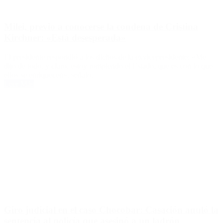
Milei, previo a conocerse la condena de Cristina
Kirchner: «Está desesperada»
El presidente respondió a los dichos de la exvicepresidente: «Me
dijo de todo, y claro, estoy rompiendo el Estado, que es con lo que
ellos se enriquecen», señaló.
Leer Más
Giro judicial en el caso Chocobar: Casación anuló la
sentencia al policía que asesinó a un ladrón