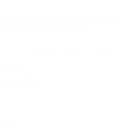
El juez Daniel Obligado dilata su decisión sobre el
regreso a prisión de Amado Boudou
El magistrado no habilitó la feria para tratar el recurso presentado
por los abogados defensores Alejandro Rua y Graciana Peñafort,
por lo que el ex vicepresidente continuará con domiciliaria. Cuando
se esperaba la habilitación de una situación excepcional para tratar el
caso de Amado Boudou, el juez del Tribunal Oral Federal 5 Daniel
Obligado tomó […]
Leer Más
Página 1 of 3
1
2
3
»
4D Producciones
Seguinos