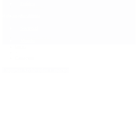
Política
Contactenos
8 de agosto, 2026
Economía
Sociedad
Quiénes Somos
Mundo
Inicio
>
Casacion
Etiquetas Archivadas: Casacion