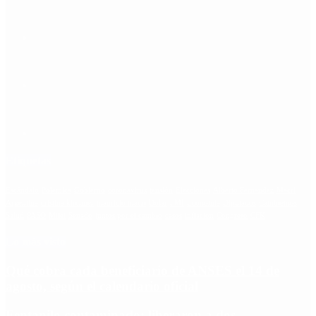
Etiquetas
Escándalo
Polemica
Gobierno
coronavirus
tensión
Elecciones
Alberto Fernandez
Macri
Argentina
cristina kirchner
mauricio macri
Dolar
FMI
Economia
Diputados
Cambiemos
Salud
PASO
Milei
Senado
juntos por el cambio
casos
inflacion
Congreso
CFK
Lo más visto
Qué cobra cada beneficiario de ANSES el 14 de
agosto, según el calendario oficial
Fentanilo contaminado: liberaron a dos