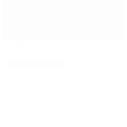
Política
Contactenos
7 de agosto, 2026
Economía
Sociedad
Quiénes Somos
Mundo
Inicio
>
Caso Libra
Etiquetas Archivadas: Caso Libra