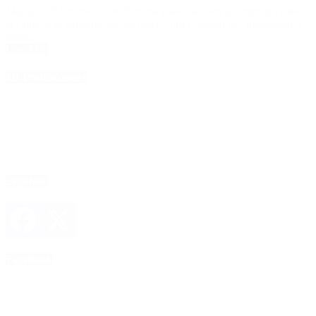
Más de 200 inversores de distintos países acusan un supuesto fraude
al calificar el lanzamiento del token como «engañoso, manipulador e
injusto».
Leer Más
4D Producciones
Seguinos
Facebook