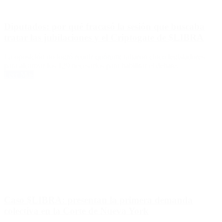
Diputados: por qué fracasó la sesión que buscaba
tratar las jubilaciones y el Criptogate de $LIBRA
La oposición no logró reunir quórum: faltaron cinco legisladores
para alcanzar los 129 necesarios para habilitar el debate.
Leer Más
Caso $LIBRA: presentan la primera demanda
colectiva en la Corte de Nueva York