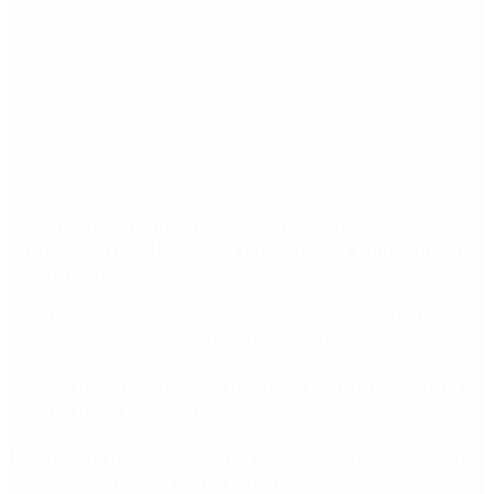
Etiquetas
Escándalo
Polemica
Gobierno
coronavirus
tensión
Elecciones
Alberto Fernandez
Macri
Argentina
cristina kirchner
mauricio macri
Dolar
FMI
Economia
Diputados
Cambiemos
Salud
PASO
Milei
Senado
juntos por el cambio
casos
inflacion
Congreso
CFK
Lo más visto
Fentanilo contaminado: liberaron a dos
exfuncionarias de ANMAT tras pagar una caución
de $150 millones
Dólar en agosto: a cuánto llegará el techo de la
banda cambiaria tras la inflación de junio
Ébola: por qué la OMS propone usar una vacuna
creada para otra cepa
Tiroteo en una escuela de Tailandia: un adolescente
de 14 años mató a ocho personas y dejó más de 30