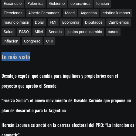
Escándalo
Polemica
Gobierno
coronavirus
tensión
Elecciones
Alberto Fernandez
Macri
Argentina
cristina kirchner
mauricio macri
Dolar
FMI
Economia
Diputados
Cambiemos
Salud
PASO
Milei
Senado
juntos por el cambio
casos
inflacion
Congreso
CFK
Lo más visto
Desalojo exprés: qué cambia para inquilinos y propietarios con el
proyecto que aprobó el Senado
“Fuerza Suma”: el nuevo movimiento de Osvaldo Cornide que propone un
plan de desarrollo para la Argentina
Hernán Lacunza se anotó en la carrera electoral del PRO: “La intención es
competir”