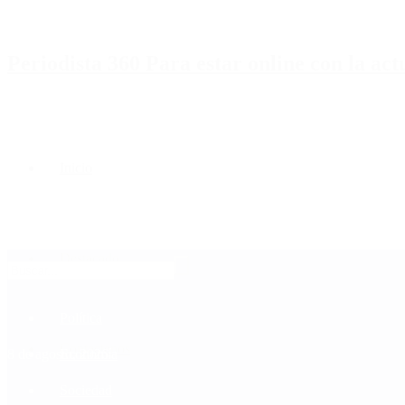
Periodista 360 Para estar online con la ac
Inicio
Destacado
Política
Contactenos
8 de agosto, 2026
Economía
Sociedad