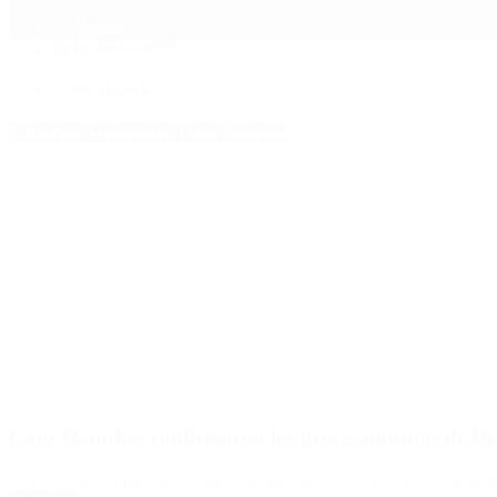
Mundo
Quiénes Somos
Inicio
>
Caso Skanska
Etiquetas Archivadas: Caso Skanska
Caso Skanska: confirmaron los procesamientos de De
Es por recibir supuestas coimas. También se confirmó el procesamiento