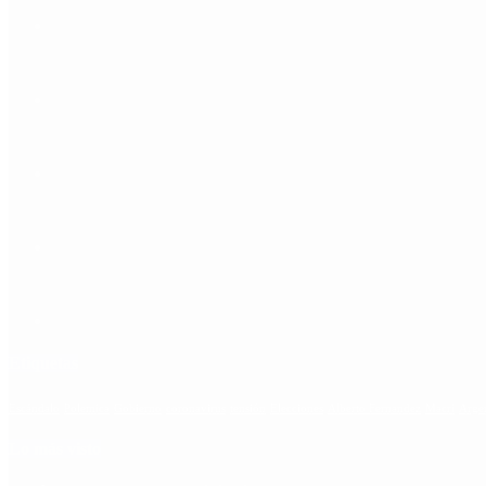
Etiquetas
Escándalo
Polemica
Gobierno
coronavirus
tensión
Elecciones
Alberto Fernandez
Macri
Arge
Lo más visto