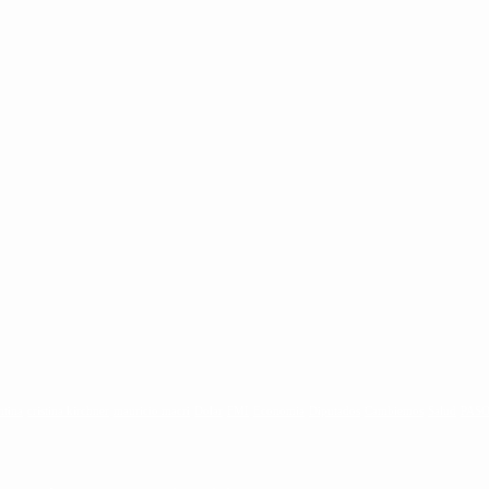
ntina
cristina kirchner
mauricio macri
Dolar
FMI
Economia
Diputados
Cambiemos
Salud
PAS